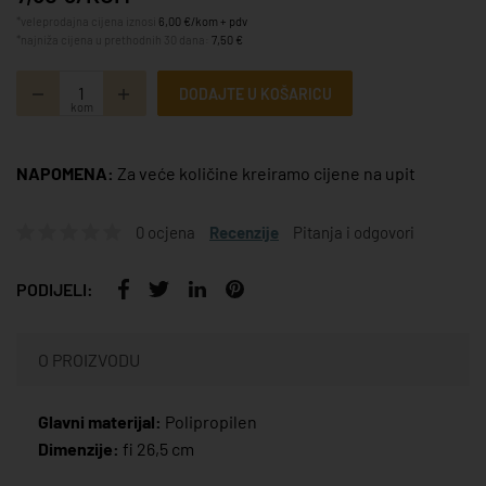
*veleprodajna cijena iznosi
6,00 €/kom + pdv
*najniža cijena u prethodnih 30 dana:
7,50 €
DODAJTE U KOŠARICU
kom
NAPOMENA:
Za veće količine kreiramo cijene na upit
0 ocjena
Recenzije
Pitanja i odgovori
PODIJELI:
O PROIZVODU
Glavni materijal:
Polipropilen
Dimenzije:
fi 26,5 cm