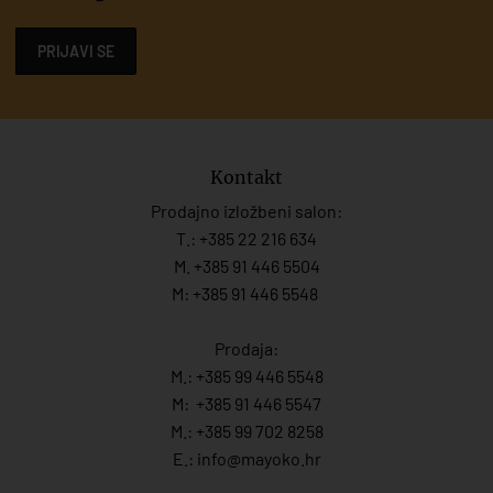
PRIJAVI SE
Kontakt
Prodajno izložbeni salon:
T.:
+385 22 216 634
M. +385 91 446 5504
M: +385 91 446 5548
Prodaja:
M.:
+385 99 446 5548
M:
+385 91 446 554
7
M.:
+385 99 702 8258
E.:
info@mayoko.
hr