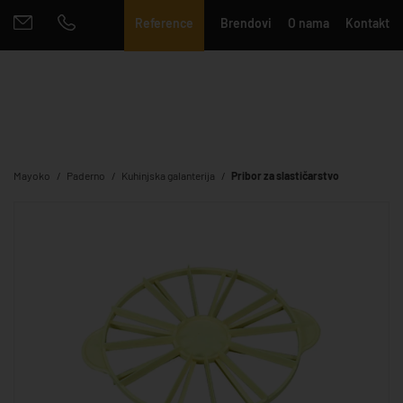
Reference
Brendovi
O nama
Kontakt
Mayoko
Paderno
Kuhinjska galanterija
Pribor za slastičarstvo