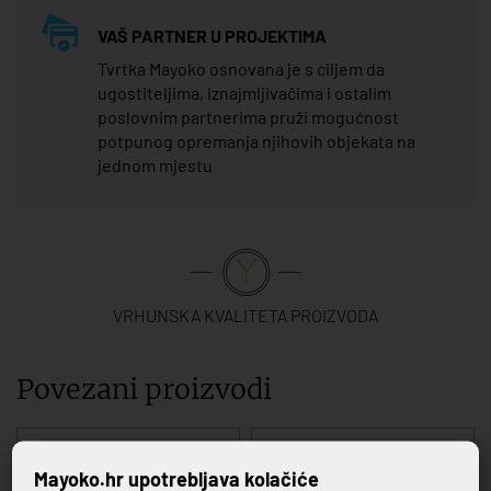
VAŠ PARTNER U PROJEKTIMA
Tvrtka Mayoko osnovana je s ciljem da
ugostiteljima, iznajmljivačima i ostalim
poslovnim partnerima pruži mogućnost
potpunog opremanja njihovih objekata na
jednom mjestu
VRHUNSKA KVALITETA PROIZVODA
Povezani proizvodi
Mayoko.hr upotrebljava kolačiće