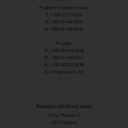
Prodajno izložbeni salon:
T.:
+385 22 216 634
M. +385 91 446 5504
M: +385 91 446 5548
Prodaja:
M.:
+385 99 446 5548
M:
+385 91 446 554
7
M.:
+385 99 702 8258
E.:
info@mayoko.
hr
Prodajno izložbeni salon
Ćirila i Metoda 11
22211 Vodice