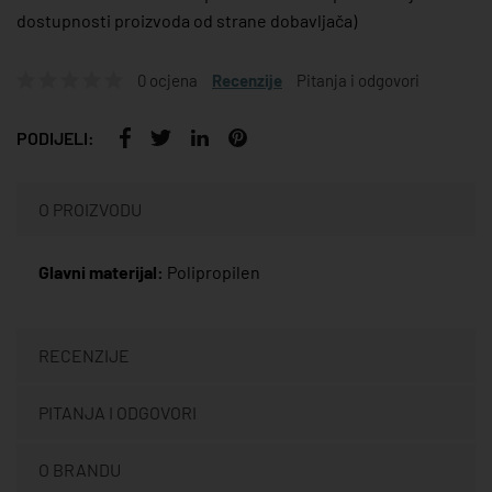
dostupnosti proizvoda od strane dobavljača)
0 ocjena
Recenzije
Pitanja i odgovori
PODIJELI:
O PROIZVODU
Glavni materijal:
Polipropilen
RECENZIJE
PITANJA I ODGOVORI
O BRANDU