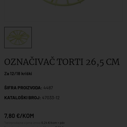
OZNAČIVAČ TORTI 26,5 CM
Za 12/18 kriški
ŠIFRA PROIZVODA:
4487
KATALOŠKI BROJ:
47033-12
7,80 €/KOM
*veleprodajna cijena iznosi
6,24 €/kom + pdv