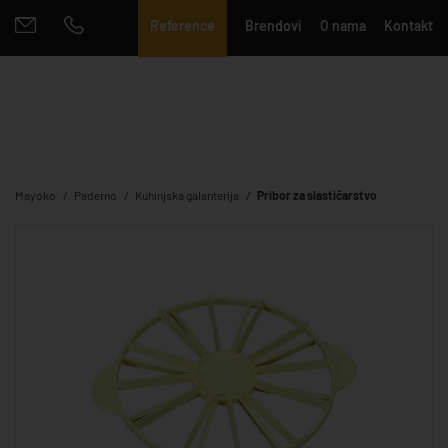
Reference
Brendovi
O nama
Kontakt
Mayoko
Paderno
Kuhinjska galanterija
Pribor za slastičarstvo