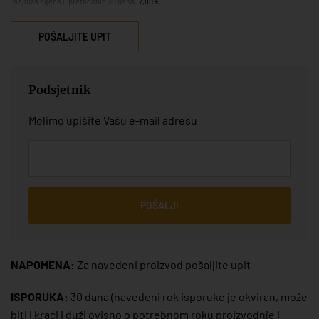
*najniža cijena u prethodnih 30 dana:
7,80 €
POŠALJITE UPIT
Podsjetnik
Molimo upišite Vašu e-mail adresu
POŠALJI
NAPOMENA:
Za navedeni proizvod pošaljite upit
ISPORUKA:
30 dana
(navedeni rok isporuke je okviran, može
biti i kraći i duži ovisno o potrebnom roku proizvodnje i