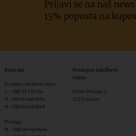
Prijavi se na naš newsl
15% popusta na kupov
Kontakt
Prodajno izložbeni
salon
Prodajno izložbeni salon:
T.:
+385 22 216 634
Ćirila i Metoda 11
M. +385 91 446 5504
22211 Vodice
M: +385 91 446 5548
Prodaja:
M.:
+385 99 446 5548