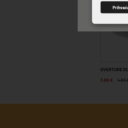
Prihvać
OVERTURE DU
3,88 €
4,85 