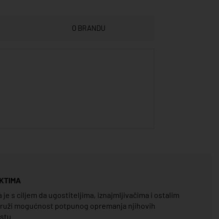
O BRANDU
KTIMA
e s ciljem da ugostiteljima, iznajmljivačima i ostalim
pruži mogućnost potpunog opremanja njihovih
estu