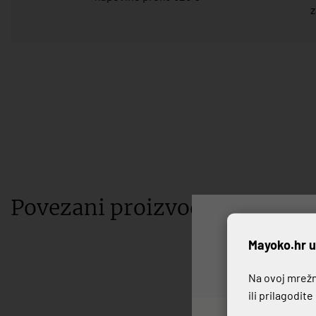
z
Povezani proizvodi
P
Mayoko.hr u
-20%
Na ovoj mrežno
ili prilagodit