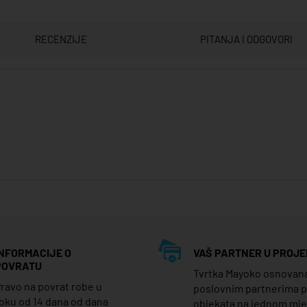
RECENZIJE
PITANJA I ODGOVORI
INFORMACIJE O
VAŠ PARTNER U PROJE
POVRATU
Tvrtka Mayoko osnovana j
ravo na povrat robe u
poslovnim partnerima 
oku od 14 dana od dana
objekata na jednom mj