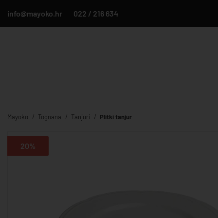
info@mayoko.hr
022 / 216 634
Mayoko
Tognana
Tanjuri
Plitki tanjur
20%