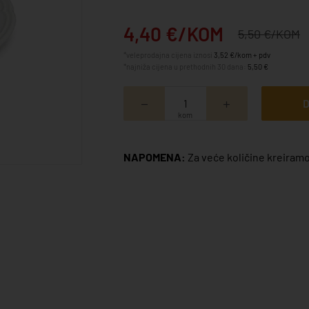
4,40 €/KOM
5,50 €/KOM
*veleprodajna cijena iznosi
3,52 €/kom + pdv
*najniža cijena u prethodnih 30 dana:
5,50 €
D
kom
NAPOMENA:
Za veće količine kreiramo