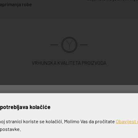
aprimanja robe
VRHUNSKA KVALITETA PROIZVODA
rijavite se na naš newslett
potrebljava kolačiće
-20%
j stranici koriste se kolačići. Molimo Vas da pročitate
Obavijest 
e postavke.