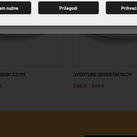
am nužne
Prilagodi
Prihva
PRIJAVI SE
BOKI 23 CM
OVERTURE DESERTNI 19 CM
€
2,88 €
3,60 €