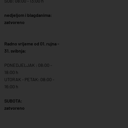
SUB: 08:00 - 13:00 h
nedjeljom i blagdanima:
zatvoreno
Radno vrijeme od 01. rujna -
31. svibnja:
PONEDJELJAK : 08:00 -
18:00 h
UTORAK - PETAK: 08:00 -
16:00 h
SUBOTA:
zatvoreno