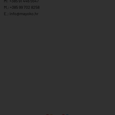
M:
+385 91 446 554
7
M.:
+385 99 702 8258
E.:
info@mayoko.
hr