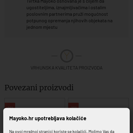
Tvrtka Mayoko osnovana je s ciljem da
ugostiteljima, iznajmljivačima i ostalim
poslovnim partnerima pruži mogućnost
potpunog opremanja njihovih objekata na
jednom mjestu
VRHUNSKA KVALITETA PROIZVODA
Povezani proizvodi
-20%
-20%
Mayoko.hr upotrebljava kolačiće
Na ovoj mrežnoj stranici koriste se kolačići. Molimo Vas da