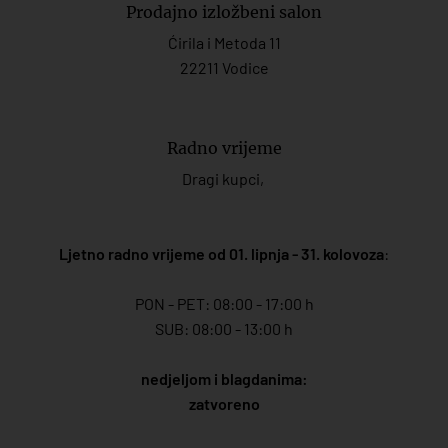
Prodajno izložbeni salon
Ćirila i Metoda 11
22211 Vodice
Radno vrijeme
Dragi kupci,
Ljetno radno vrijeme od 01. lipnja - 31. kolovoza
:
PON - PET: 08:00 - 17:00 h
SUB: 08:00 - 13:00 h
nedjeljom i blagdanima:
zatvoreno