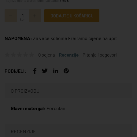
*najniža cijena u prethodnih 30 dana:
3,60 €
DODAJTE U KOŠARICU
kom
NAPOMENA:
Za veće količine kreiramo cijene na upit
0 ocjena
Recenzije
Pitanja i odgovori
PODIJELI:
O PROIZVODU
Glavni materijal:
Porculan
RECENZIJE