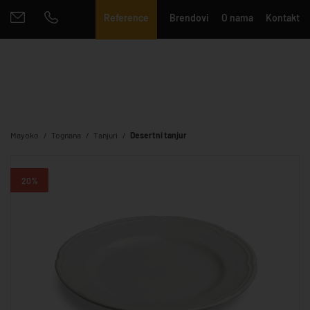
Reference
Brendovi
O nama
Kontakt
Mayoko
Tognana
Tanjuri
Desertni tanjur
20%