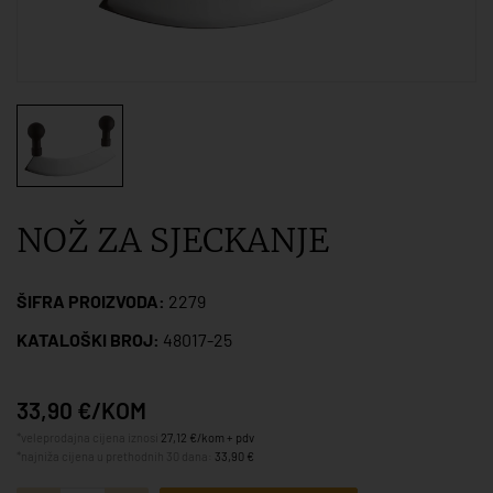
NOŽ ZA SJECKANJE
ŠIFRA PROIZVODA:
2279
KATALOŠKI BROJ:
48017-25
33,90 €/KOM
*veleprodajna cijena iznosi
27,12 €/kom + pdv
*najniža cijena u prethodnih 30 dana:
33,90 €