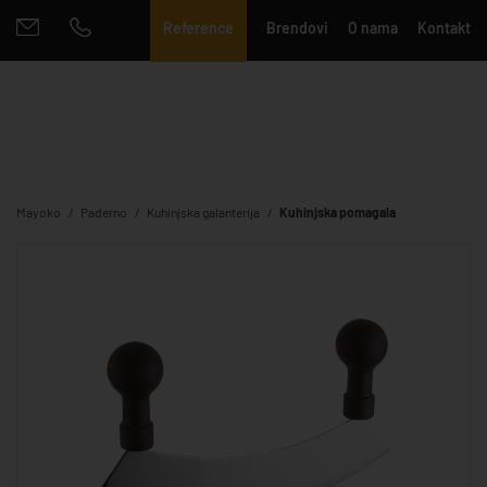
Reference
Brendovi
O nama
Kontakt
Mayoko
Paderno
Kuhinjska galanterija
Kuhinjska pomagala