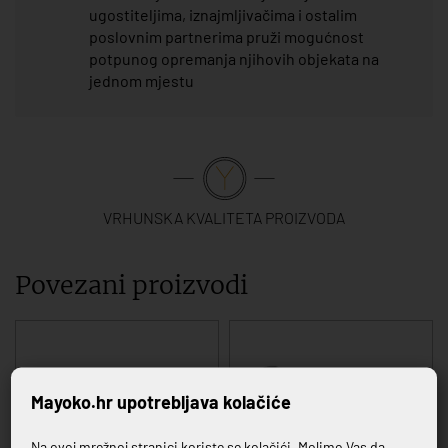
ugostiteljima, iznajmljivačima i ostalim
poslovnim partnerima pruži mogućnost
potpunog opremanja njihovih objekata na
jednom mjestu
VRHUNSKA KVALITETA PROIZVODA
Povezani proizvodi
Mayoko.hr upotrebljava kolačiće
Na ovoj mrežnoj stranici koriste se kolačići. Molimo Vas da