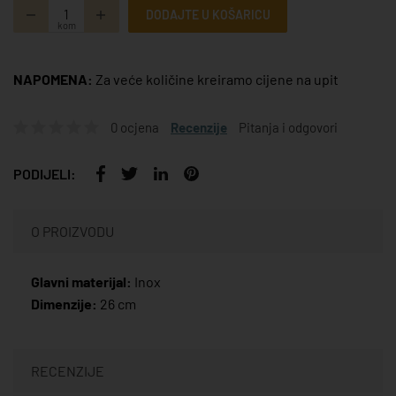
DODAJTE U KOŠARICU
kom
NAPOMENA:
Za veće količine kreiramo cijene na upit
0 ocjena
Recenzije
Pitanja i odgovori
PODIJELI:
O PROIZVODU
Glavni materijal:
Inox
Dimenzije:
26 cm
RECENZIJE