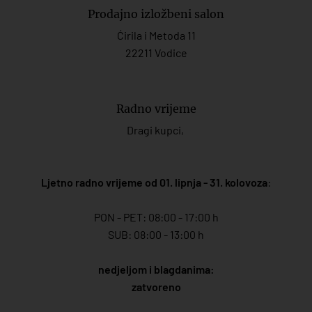
Prodajno izložbeni salon
Ćirila i Metoda 11
22211 Vodice
Radno vrijeme
Dragi kupci,
Ljetno radno vrijeme od 01. lipnja - 31. kolovoza
:
PON - PET: 08:00 - 17:00 h
SUB: 08:00 - 13:00 h
nedjeljom i blagdanima:
zatvoreno