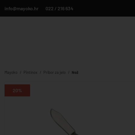
info@mayoko.hr
022 / 216 634
Mayoko
Pintinox
Pribor za jelo
Nož
20%