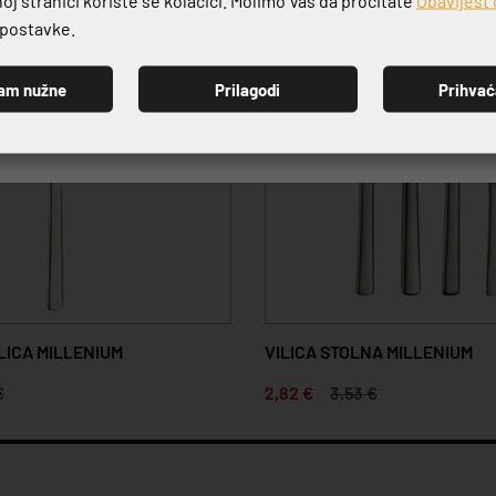
-20%
e postavke.
am nužne
Prilagodi
Prihva
PRIJAVI SE
LICA MILLENIUM
VILICA STOLNA MILLENIUM
€
2,82 €
3,53 €