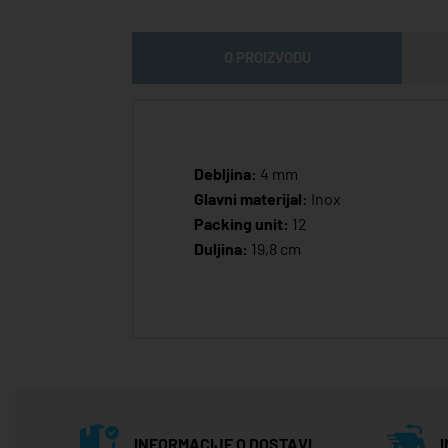
O PROIZVODU
Debljina:
4 mm
Glavni materijal:
Inox
Packing unit:
12
Duljina:
19,8 cm
INFORMACIJE O DOSTAVI