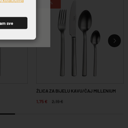
-20%
ćam sve
ŽLICA ZA BIJELU KAVU/ČAJ MILLENIUM
1,75 €
2,19 €