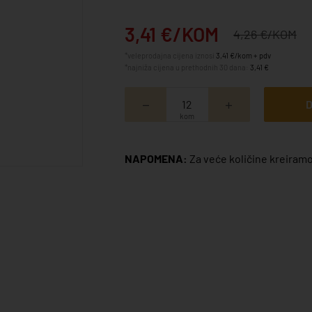
3,41 €/KOM
4,26 €/KOM
*veleprodajna cijena iznosi
3,41 €/kom + pdv
*najniža cijena u prethodnih 30 dana:
3,41 €
D
kom
NAPOMENA:
Za veće količine kreiramo