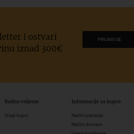
etter i ostvari
PRIJAVI SE
inu iznad 300€
Radno vrijeme
Informacije za kupce
Dragi kupci,
Načini plaćanja
Načini dostave
Uvjeti korištenja