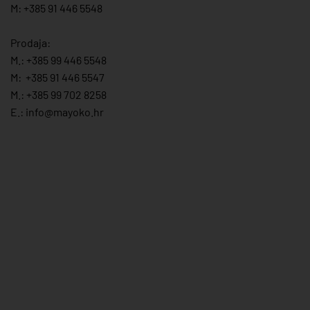
M: +385 91 446 5548
Prodaja:
M.:
+385 99 446 5548
M:
+385 91 446 554
7
M.:
+385 99 702 8258
E.:
info@mayoko.
hr