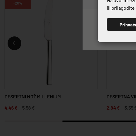
-20%
-20%
ili prilagodit
Prihvać
DESERTNI NOŽ MILLENIUM
DESERTNA VI
4,46 €
5,58 €
2,84 €
3,55 