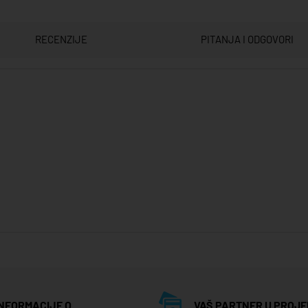
RECENZIJE
PITANJA I ODGOVORI
INFORMACIJE O
VAŠ PARTNER U PROJE