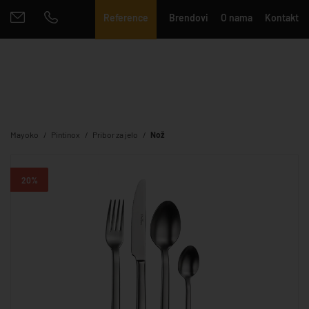
Reference
Brendovi
O nama
Kontakt
Mayoko
Pintinox
Pribor za jelo
Nož
20%