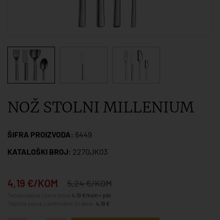
NOŽ STOLNI MILLENIUM
ŠIFRA PROIZVODA:
6449
KATALOŠKI BROJ:
2270JK03
4,19 €/KOM
5,24 €/KOM
*veleprodajna cijena iznosi
4,19 €/kom + pdv
*najniža cijena u prethodnih 30 dana:
4,19 €