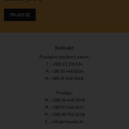
PRIJAVI SE
Kontakt
Prodajno izložbeni salon:
T.:
+385 22 216 634
M. +385 91 446 5504
M: +385 91 446 5548
Prodaja:
M.:
+385 99 446 5548
M:
+385 91 446 554
7
M.:
+385 99 702 8258
E.:
info@mayoko.
hr