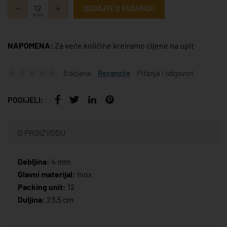
DODAJTE U KOŠARICU
kom
NAPOMENA:
Za veće količine kreiramo cijene na upit
0 ocjena
Recenzije
Pitanja i odgovori
PODIJELI:
O PROIZVODU
Debljina:
4 mm
Glavni materijal:
Inox
Packing unit:
12
Duljina:
23,5 cm