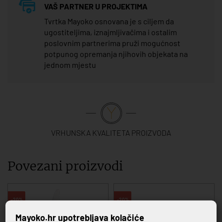
VAŠ PARTNER U PROJEKTIMA
Tvrtka Mayoko osnovana je s ciljem da
ugostiteljima, iznajmljivačima i ostalim
poslovnim partnerima pruži mogućnost
potpunog opremanja njihovih objekata na
jednom mjestu
VRHUNSKA KVALITETA PROIZVODA
Povezani proizvodi
-20%
-20%
Mayoko.hr upotrebljava kolačiće