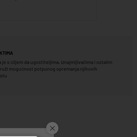
KTIMA
e s ciljem da ugostiteljima, iznajmljivačima i ostalim
pruži mogućnost potpunog opremanja njihovih
estu