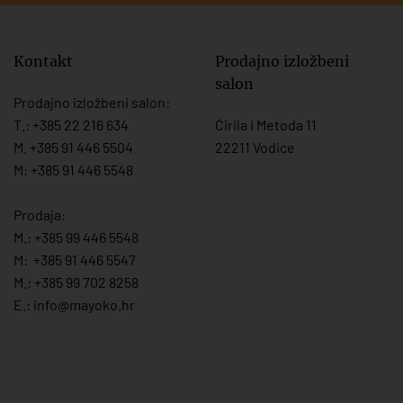
Kontakt
Prodajno izložbeni
salon
Prodajno izložbeni salon:
T.:
+385 22 216 634
Ćirila i Metoda 11
M. +385 91 446 5504
22211 Vodice
M: +385 91 446 5548
Prodaja:
M.:
+385 99 446 5548
M:
+385 91 446 554
7
M.:
+385 99 702 8258
E.:
info@mayoko.
hr