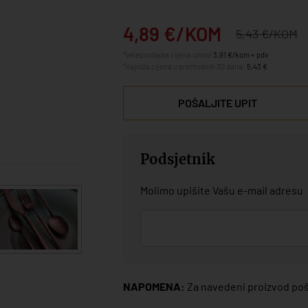
4,89 €/KOM
5,43 €/KOM
*veleprodajna cijena iznosi
3,91 €/kom + pdv
*najniža cijena u prethodnih 30 dana:
5,43 €
POŠALJITE UPIT
Podsjetnik
Molimo upišite Vašu e-mail adresu
NAPOMENA:
Za navedeni proizvod poša