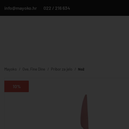
info@mayoko.hr
022 / 216 634
Mayoko
Ove, Fine Dine
Pribor za jelo
Nož
10%