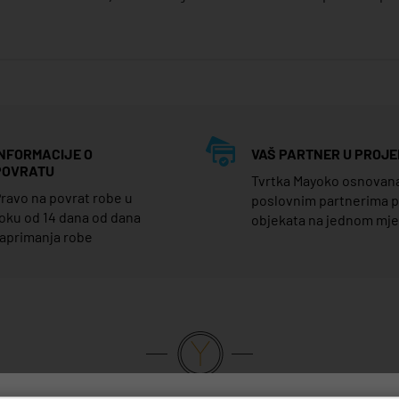
INFORMACIJE O
VAŠ PARTNER U PROJE
POVRATU
Tvrtka Mayoko osnovana j
ravo na povrat robe u
poslovnim partnerima 
oku od 14 dana od dana
objekata na jednom mj
aprimanja robe