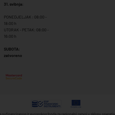
31. svibnja:
PONEDJELJAK : 08:00 -
18:00 h
UTORAK - PETAK: 08:00 -
16:00 h
SUBOTA:
zatvoreno
ta sufinanciranog iz europskog fonda za regionalni razvoj u sklopu operat