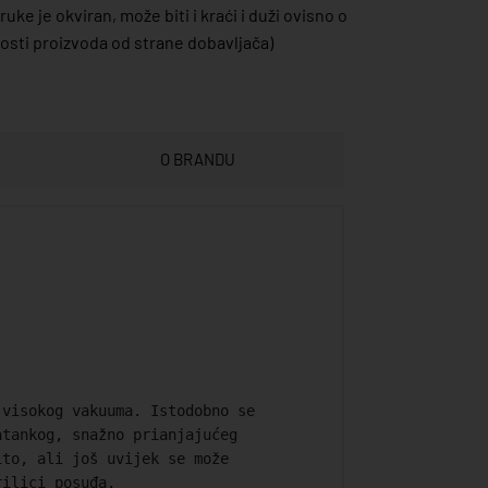
uke je okviran, može biti i kraći i duži ovisno o
sti proizvoda od strane dobavljača)
O BRANDU
 visokog vakuuma. Istodobno se
atankog, snažno prianjajućeg
ito, ali još uvijek se može
rilici posuđa.