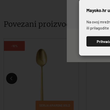
P
Mayoko.hr u
Na ovoj mrežno
Povezani proizvodi
ili prilagodit
Prihvać
-10%
-10%
SERIJA AMARONE GOLD