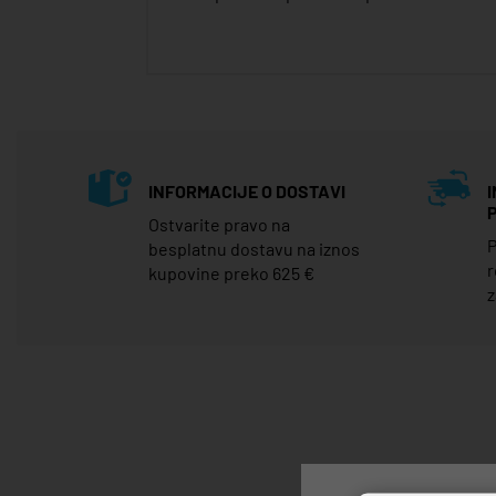
INFORMACIJE O DOSTAVI
Ostvarite pravo na
P
besplatnu dostavu na iznos
r
kupovine preko 625 €
z