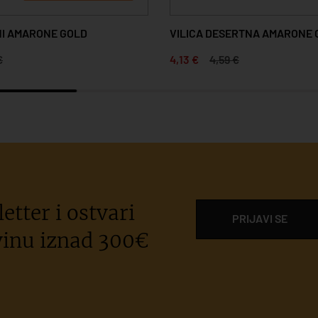
I AMARONE GOLD
VILICA DESERTNA AMARONE 
€
4,13 €
4,59 €
etter i ostvari
PRIJAVI SE
inu iznad 300€