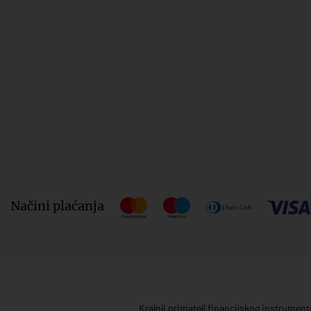
Načini plaćanja
Krajnji primatelj financijskog instrumen