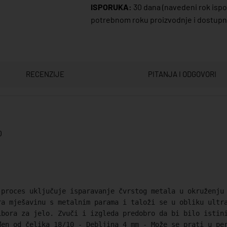
ISPORUKA:
30 dana
(navedeni rok ispor
potrebnom roku proizvodnje i dostupno
RECENZIJE
PITANJA I ODGOVORI
0
 proces uključuje isparavanje čvrstog metala u okruženju
ra mješavinu s metalnim parama i taloži se u obliku ultr
ibora za jelo. Zvuči i izgleda predobro da bi bilo istin
đen od čelika 18/10 - Debljina 4 mm - Može se prati u pe