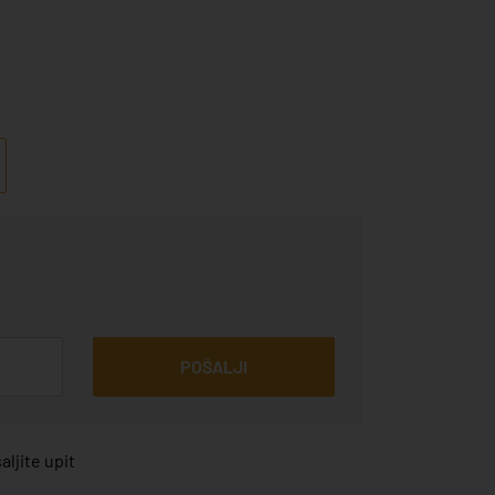
POŠALJI
ljite upit