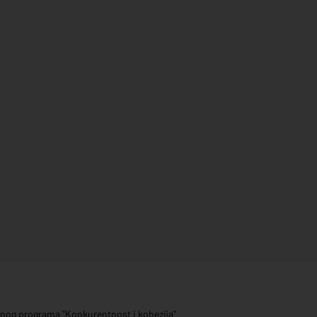
ivnog programa "Konkurentnost i kohezija"