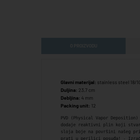
O PROIZVODU
Glavni materijal:
stainless steel 18/1
Duljina:
23,7 cm
Debljina:
4 mm
Packing unit:
12
PVD (Physical Vapor Deposition)
dodaje reaktivni plin koji stva
sloja boje na površini našeg pr
prati u perilici posuđa! - Izra