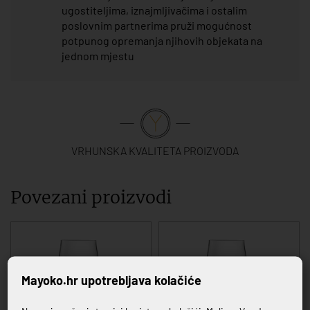
ugostiteljima, iznajmljivačima i ostalim
poslovnim partnerima pruži mogućnost
potpunog opremanja njihovih objekata na
jednom mjestu
VRHUNSKA KVALITETA PROIZVODA
Povezani proizvodi
Mayoko.hr upotrebljava kolačiće