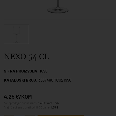
NEXO 54 CL
ŠIFRA PROIZVODA:
1896
KATALOŠKI BROJ:
365748GRC021990
4,25 €/KOM
*veleprodajna cijena iznosi
3,40 €/kom + pdv
*najniža cijena u prethodnih 30 dana:
4,25 €