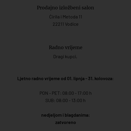
Prodajno izložbeni salon
Ćirila i Metoda 11
22211 Vodice
Radno vrijeme
Dragi kupci,
Ljetno radno vrijeme od 01. lipnja - 31. kolovoza
:
PON - PET: 08:00 - 17:00 h
SUB: 08:00 - 13:00 h
nedjeljom i blagdanima:
zatvoreno