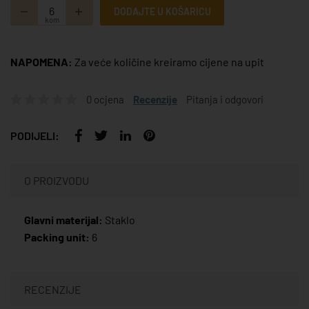
DODAJTE U KOŠARICU
kom
NAPOMENA:
Za veće količine kreiramo cijene na upit
0 ocjena
Recenzije
Pitanja i odgovori
PODIJELI:
O PROIZVODU
Glavni materijal:
Staklo
Packing unit:
6
RECENZIJE