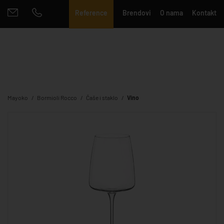
Reference
Brendovi
O nama
Kontakt
Mayoko
Bormioli Rocco
Čaše i staklo
Vino