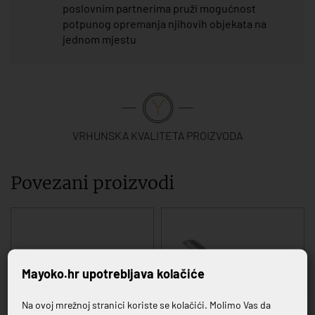
poslovnim partnerima pruži mogućnost
potpunog opremanja njihovih objekata na
jednom mjestu
VRHUNSKA KVALITETA PROIZVODA
Povezani proizvodi
Mayoko.hr upotrebljava kolačiće
Na ovoj mrežnoj stranici koriste se kolačići. Molimo Vas da