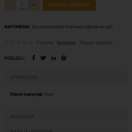
DODAJTE U KOŠARICU
kom
NAPOMENA:
Za veće količine kreiramo cijene na upit
0 ocjena
Recenzije
Pitanja i odgovori
PODIJELI:
O PROIZVODU
Glavni materijal:
Inox
RECENZIJE
PITANJA I ODGOVORI