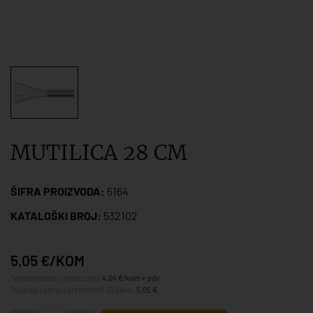
MUTILICA 28 CM
ŠIFRA PROIZVODA:
5164
KATALOŠKI BROJ:
532102
5,05 €/KOM
*veleprodajna cijena iznosi
4,04 €/kom + pdv
*najniža cijena u prethodnih 30 dana:
5,05 €