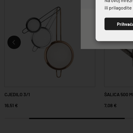
ili prilagodit
Prihvać
CJEDILO 3/1
ŠALICA 500 M
16,51 €
7,08 €