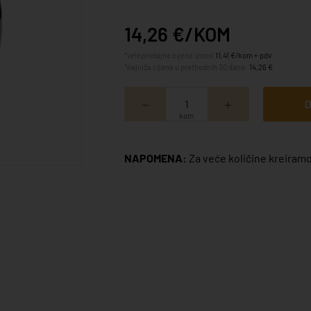
14,26 €/KOM
*veleprodajna cijena iznosi
11,41 €/kom + pdv
*najniža cijena u prethodnih 30 dana:
14,26 €
D
kom
NAPOMENA:
Za veće količine kreiramo