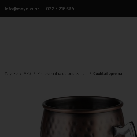
info@mayoko.hr
022 / 216 634
Mayoko
APS
Profesionalna oprema za bar
Cocktail oprema