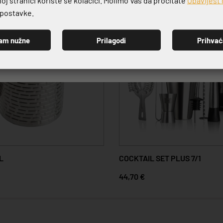
e postavke.
am nužne
Prilagodi
Prihva
PRIJAVI SE
L
COCKTAIL SET PLUS 7/1
44,70 €