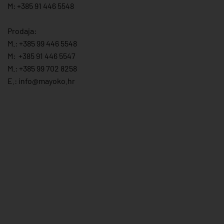
M: +385 91 446 5548
Prodaja:
M.:
+385 99 446 5548
M:
+385 91 446 554
7
M.:
+385 99 702 8258
E.:
info@mayoko.
hr