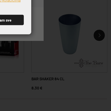
ćam sve
BAR SHAKER 84 CL
8,30 €