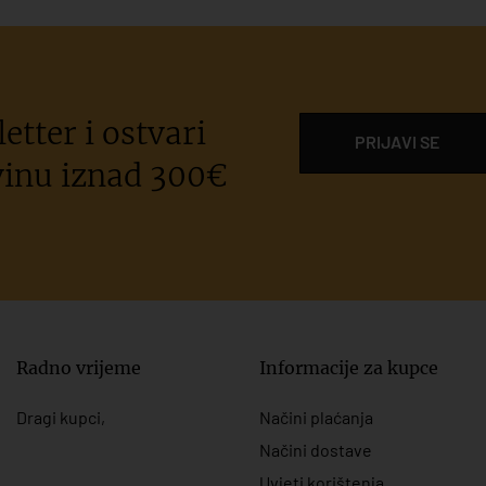
etter i ostvari
PRIJAVI SE
inu iznad 300€
Radno vrijeme
Informacije za kupce
Dragi kupci,
Načini plaćanja
Načini dostave
Uvjeti korištenja