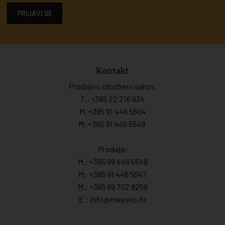
PRIJAVI SE
Kontakt
Prodajno izložbeni salon:
T.:
+385 22 216 634
M. +385 91 446 5504
M: +385 91 446 5548
Prodaja:
M.:
+385 99 446 5548
M:
+385 91 446 554
7
M.:
+385 99 702 8258
E.:
info@mayoko.
hr