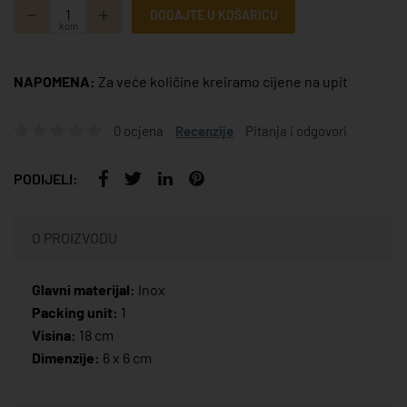
DODAJTE U KOŠARICU
kom
NAPOMENA:
Za veće količine kreiramo cijene na upit
0 ocjena
Recenzije
Pitanja i odgovori
PODIJELI:
O PROIZVODU
Glavni materijal:
Inox
Packing unit:
1
Visina:
18 cm
Dimenzije:
6 x 6 cm