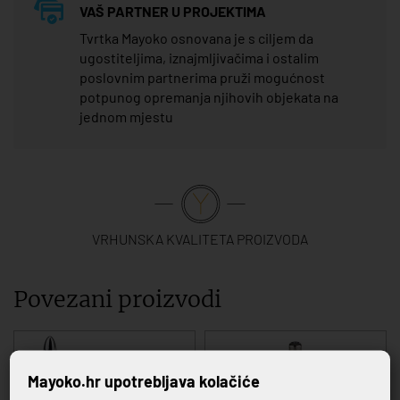
VAŠ PARTNER U PROJEKTIMA
Tvrtka Mayoko osnovana je s ciljem da
ugostiteljima, iznajmljivačima i ostalim
poslovnim partnerima pruži mogućnost
potpunog opremanja njihovih objekata na
jednom mjestu
VRHUNSKA KVALITETA PROIZVODA
Povezani proizvodi
Mayoko.hr upotrebljava kolačiće