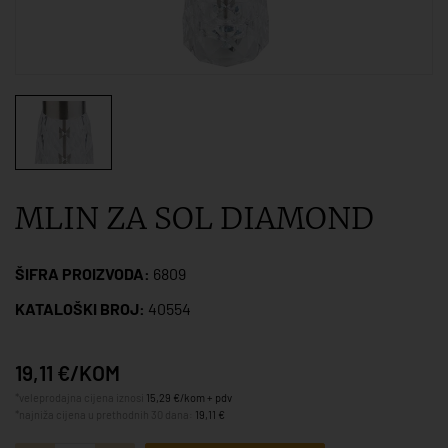
MLIN ZA SOL DIAMOND
ŠIFRA PROIZVODA:
6809
KATALOŠKI BROJ:
40554
19,11 €/KOM
*veleprodajna cijena iznosi
15,29 €/kom + pdv
*najniža cijena u prethodnih 30 dana:
19,11 €