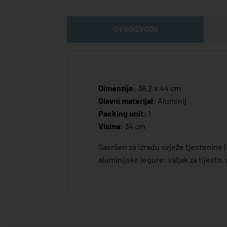
O PROIZVODU
Dimenzije:
38,2 x 44 cm
Glavni materijal:
Aluminij
Packing unit:
1
Visina:
34 cm
Savršen za izradu svježe tjestenine (
aluminijske legure: valjak za tijesto,