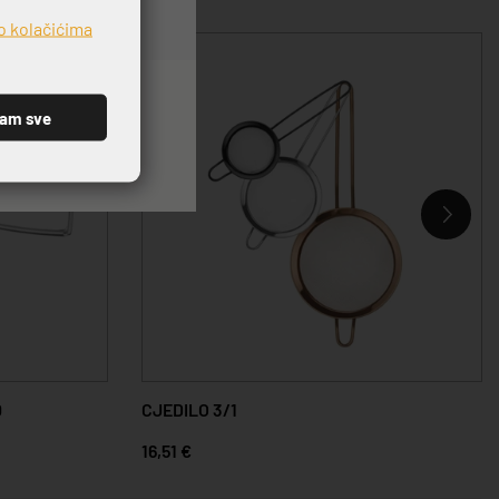
o kolačićima
ćam sve
0
CJEDILO 3/1
16,51 €