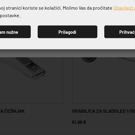
j stranici koriste se kolačići. Molimo Vas da pročitate
Obavijest 
e postavke.
am nužne
Prilagodi
Prihva
PRIJAVI SE
ZA ČEŠNJAK
GRABILICA ZA SLADOLED 1/5
61,99 €