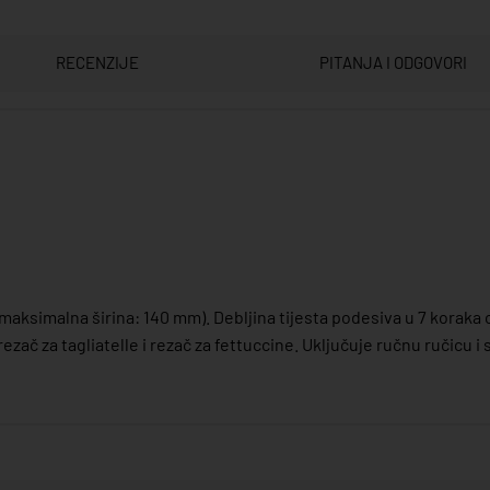
RECENZIJE
PITANJA I ODGOVORI
maksimalna širina: 140 mm). Debljina tijesta podesiva u 7 koraka 
 rezač za tagliatelle i rezač za fettuccine. Uključuje ručnu ručicu i