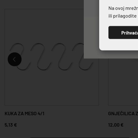
Na ovoj mrežno
ili prilagodit
Prihvać
KUKA ZA MESO 4/1
GNJEČILICA 
5,13 €
12,00 €