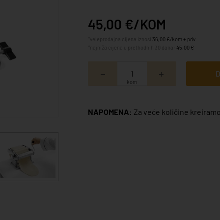
45,00 €/KOM
*veleprodajna cijena iznosi
36,00 €/kom + pdv
*najniža cijena u prethodnih 30 dana:
45,00 €
D
kom
NAPOMENA:
Za veće količine kreiramo