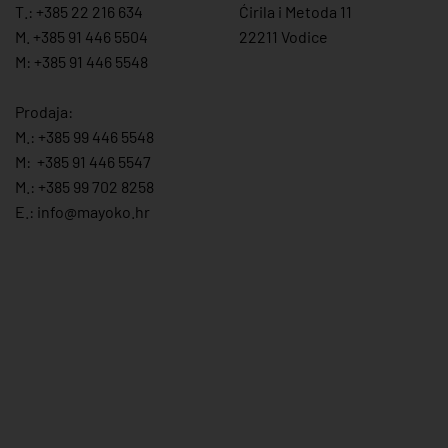
T.:
+385 22 216 634
Ćirila i Metoda 11
M. +385 91 446 5504
22211 Vodice
M: +385 91 446 5548
Prodaja:
M.:
+385 99 446 5548
M:
+385 91 446 554
7
M.:
+385 99 702 8258
E.:
info@mayoko.
hr