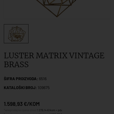
LUSTER MATRIX VINTAGE
BRASS
ŠIFRA PROIZVODA:
6516
KATALOŠKI BROJ:
109675
1.598,93 €/KOM
*veleprodajna cijena iznosi
1.279,14 €/kom + pdv