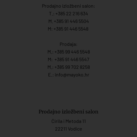
Prodajno izložbeni salon:
T.:
+385 22 216 634
M. +385 91 446 5504
M: +385 91 446 5548
Prodaja:
M.:
+385 99 446 5548
M:
+385 91 446 554
7
M.:
+385 99 702 8258
E.:
info@mayoko.
hr
Prodajno izložbeni salon
Ćirila i Metoda 11
22211 Vodice