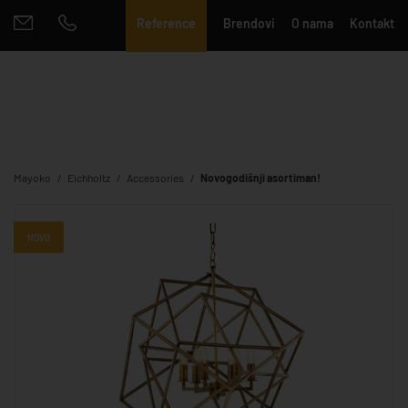
Reference
Brendovi
O nama
Kontakt
Mayoko
Eichholtz
Accessories
Novogodišnji asortiman!
NOVO