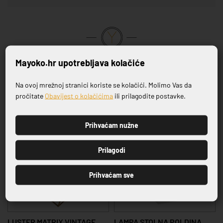
VRHUNSKA KVALITETA PROIZVODA
Mayoko.hr upotrebljava kolačiće
Na ovoj mrežnoj stranici koriste se kolačići. Molimo Vas da
Povezani proizvodi
Prijavite se na naš newsletter
pročitate
Obavijest o kolačićima
ili prilagodite postavke.
Prihvaćam nužne
NOVO
PRIJAVI SE
Prilagodi
Prihvaćam sve
LUSTER MATRIX VINTAGE
LAMPA STOLNA POLDINA