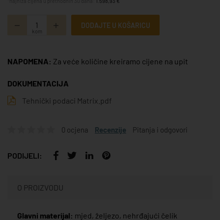
*najniža cijena u prethodnih 30 dana:
1.598,93 €
DODAJTE U KOŠARICU
kom
NAPOMENA:
Za veće količine kreiramo cijene na upit
DOKUMENTACIJA
Tehnički podaci Matrix.pdf
0 ocjena
Recenzije
Pitanja i odgovori
PODIJELI:
O PROIZVODU
Glavni materijal:
mjed, željezo, nehrđajući čelik