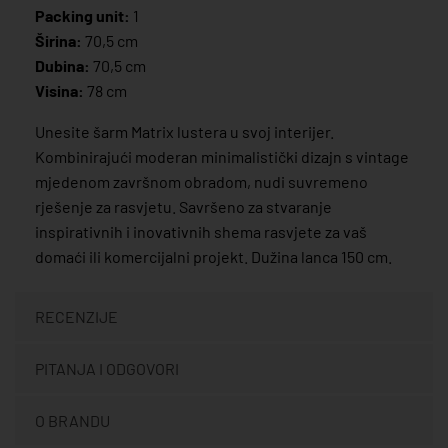
Packing unit:
1
Širina:
70,5 cm
Dubina:
70,5 cm
Visina:
78 cm
Unesite šarm Matrix lustera u svoj interijer.
Kombinirajući moderan minimalistički dizajn s vintage
mjedenom završnom obradom, nudi suvremeno
rješenje za rasvjetu. Savršeno za stvaranje
inspirativnih i inovativnih shema rasvjete za vaš
domaći ili komercijalni projekt. Dužina lanca 150 cm.
RECENZIJE
PITANJA I ODGOVORI
O BRANDU