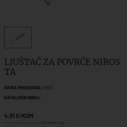
LJUŠTAČ ZA POVRĆE NIROS
TA
ŠIFRA PROIZVODA:
3333
KATALOŠKI BROJ:
4,91 €/KOM
*veleprodajna cijena iznosi
3,93 €/kom + pdv