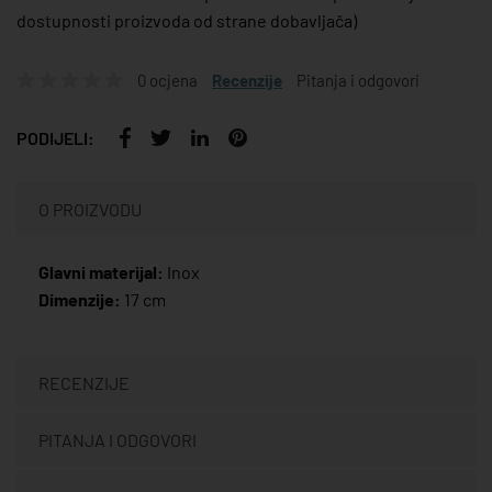
dostupnosti proizvoda od strane dobavljača)
0 ocjena
Recenzije
Pitanja i odgovori
PODIJELI:
O PROIZVODU
Glavni materijal:
Inox
Dimenzije:
17 cm
RECENZIJE
PITANJA I ODGOVORI