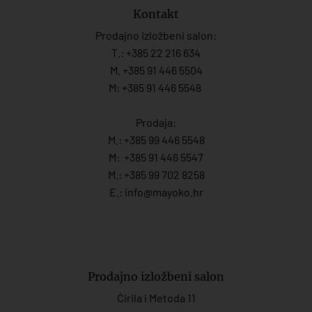
Kontakt
Prodajno izložbeni salon:
T.:
+385 22 216 634
M. +385 91 446 5504
M: +385 91 446 5548
Prodaja:
M.:
+385 99 446 5548
M:
+385 91 446 554
7
M.:
+385 99 702 8258
E.:
info@mayoko.
hr
Prodajno izložbeni salon
Ćirila i Metoda 11