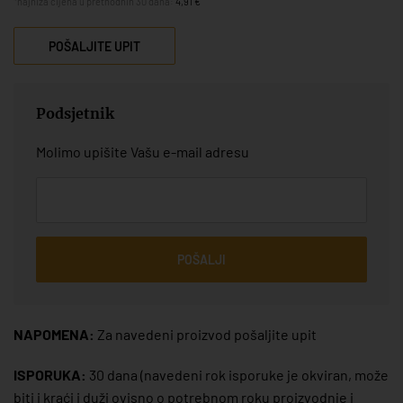
*najniža cijena u prethodnih 30 dana:
4,91 €
POŠALJITE UPIT
Podsjetnik
Molimo upišite Vašu e-mail adresu
POŠALJI
NAPOMENA:
Za navedeni proizvod pošaljite upit
ISPORUKA:
30 dana
(navedeni rok isporuke je okviran, može
biti i kraći i duži ovisno o potrebnom roku proizvodnje i