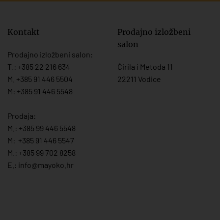
Kontakt
Prodajno izložbeni
salon
Prodajno izložbeni salon:
T.:
+385 22 216 634
Ćirila i Metoda 11
M. +385 91 446 5504
22211 Vodice
M: +385 91 446 5548
Prodaja:
M.:
+385 99 446 5548
M:
+385 91 446 554
7
M.:
+385 99 702 8258
E.:
info@mayoko.
hr