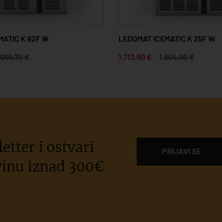
MATIC K 62F W
LEDOMAT ICEMATIC K 25F W
.065,70 €
1.713,60 €
1.904,00 €
etter i ostvari
PRIJAVI SE
inu iznad 300€