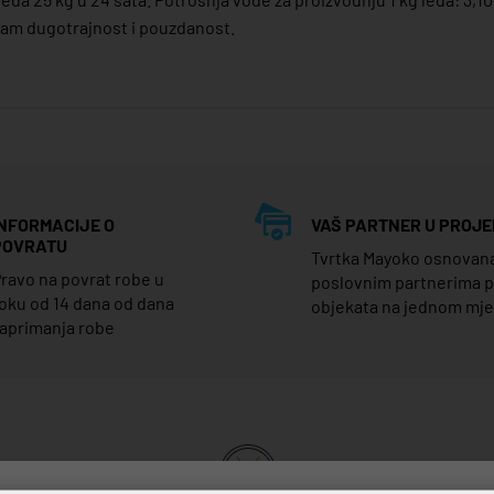
vam dugotrajnost i pouzdanost.
INFORMACIJE O
VAŠ PARTNER U PROJE
POVRATU
Tvrtka Mayoko osnovana j
ravo na povrat robe u
poslovnim partnerima 
oku od 14 dana od dana
objekata na jednom mj
aprimanja robe