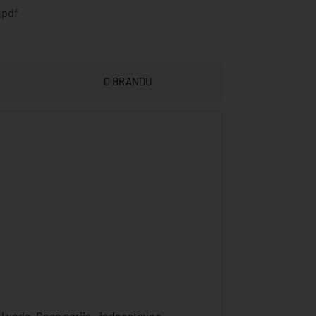
.pdf
O BRANDU
 l vode. Coco serija - jednostavno