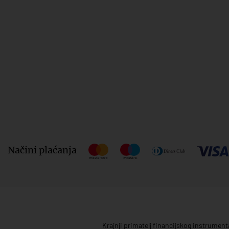
Načini plaćanja
Krajnji primatelj financijskog instrumen