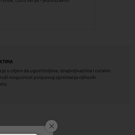
KTIMA
e s ciljem da ugostiteljima, iznajmljivačima i ostalim
pruži mogućnost potpunog opremanja njihovih
estu