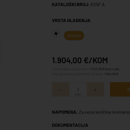
KATALOŠKI BROJ:
K25F A
VRSTA HLAĐENJA
ZRAČNO
1.904,00 €/KOM
*veleprodajna cijena iznosi
1.523,20 €/kom + pdv
*najniža cijena u prethodnih 30 dana:
1.904,00 €
D
kom
NAPOMENA:
Za veće količine kreiramo
DOKUMENTACIJA