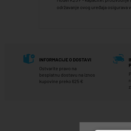
održavanje ovog uređaja osigurava 
INFORMACIJE O DOSTAVI
Ostvarite pravo na
P
besplatnu dostavu na iznos
r
kupovine preko 625 €
z