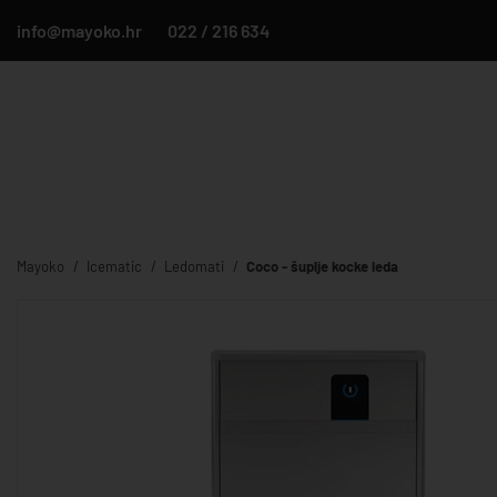
info@mayoko.hr
022 / 216 634
Mayoko
Icematic
Ledomati
Coco - šuplje kocke leda