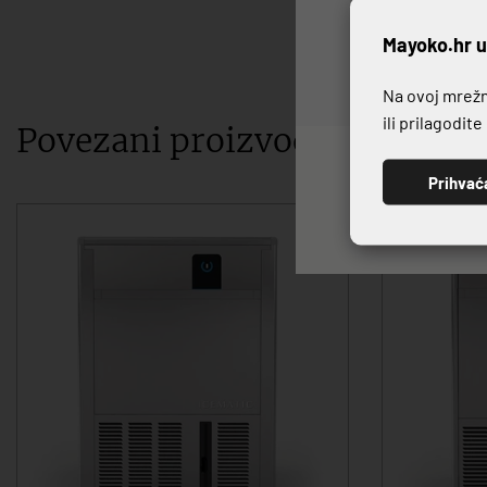
P
Mayoko.hr u
Na ovoj mrežno
ili prilagodit
Povezani proizvodi
Prihvać
-10%