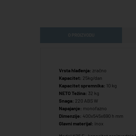
O PROIZVODU
Vrsta hlađenja:
zračno
Kapacitet:
25kg/dan
Kapacitet spremnika:
10 kg
NETO Težina:
32 kg
Snaga:
220 ABS W
Napajanje:
monofazno
Dimenzije:
400x545x690 h mm
Glavni materijal:
inox
Model K25 F - kapacitet proizvodnje l