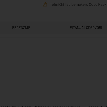
Tehnički list Icemakers Coco K25F
RECENZIJE
PITANJA I ODGOVORI
eda 25 kg u 24 sata. Potrošnja vode za proizvodnju 1 kg leda: 3,10