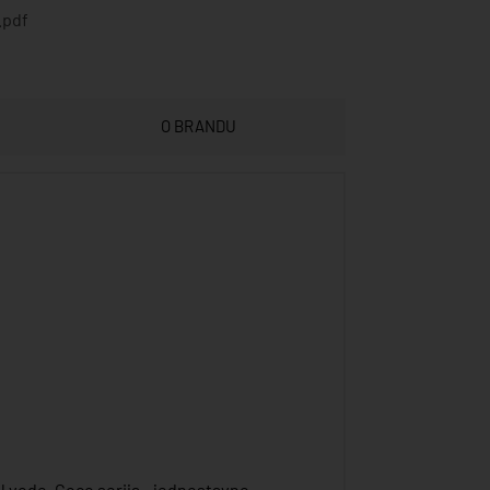
.pdf
O BRANDU
 l vode. Coco serija - jednostavno