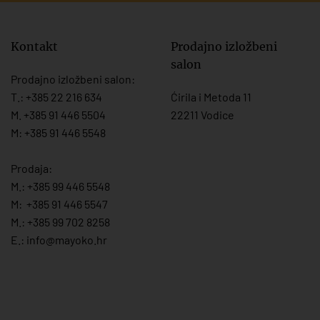
Kontakt
Prodajno izložbeni
salon
Prodajno izložbeni salon:
T.:
+385 22 216 634
Ćirila i Metoda 11
M. +385 91 446 5504
22211 Vodice
M: +385 91 446 5548
Prodaja:
M.:
+385 99 446 5548
M:
+385 91 446 554
7
M.:
+385 99 702 8258
E.:
info@mayoko.
hr