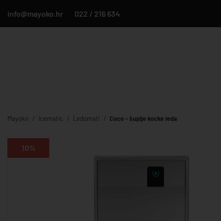
info@mayoko.hr
022 / 216 634
Mayoko
Icematic
Ledomati
Coco - šuplje kocke leda
10%