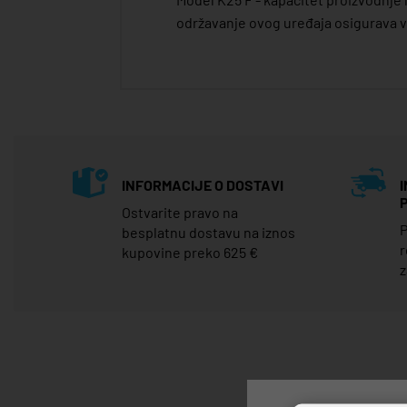
održavanje ovog uređaja osigurava 
INFORMACIJE O DOSTAVI
Ostvarite pravo na
P
besplatnu dostavu na iznos
r
kupovine preko 625 €
z