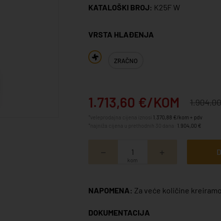
KATALOŠKI BROJ:
K25F W
VRSTA HLAĐENJA
ZRAČNO
1.713,60 €/KOM
1.904,0
*veleprodajna cijena iznosi
1.370,88 €/kom + pdv
*najniža cijena u prethodnih 30 dana:
1.904,00 €
D
kom
NAPOMENA:
Za veće količine kreiramo
DOKUMENTACIJA