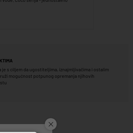
KTIMA
e s ciljem da ugostiteljima, iznajmljivačima i ostalim
pruži mogućnost potpunog opremanja njihovih
estu