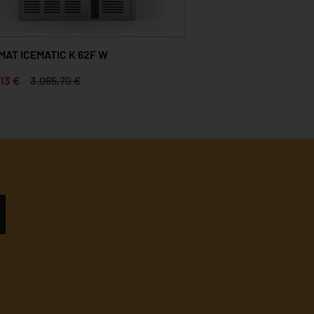
AT ICEMATIC K 62F W
,13 €
3.065,70 €