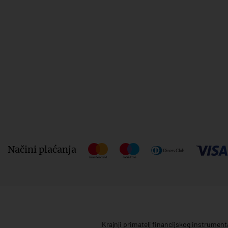
Načini plaćanja
Krajnji primatelj financijskog instrumen