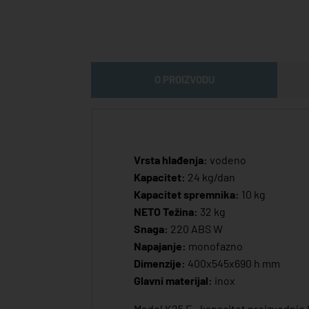
O PROIZVODU
Vrsta hlađenja:
vodeno
Kapacitet:
24 kg/dan
Kapacitet spremnika:
10 kg
NETO Težina:
32 kg
Snaga:
220 ABS W
Napajanje:
monofazno
Dimenzije:
400x545x690 h mm
Glavni materijal:
inox
Model K25 F - kapacitet proizvodnje l