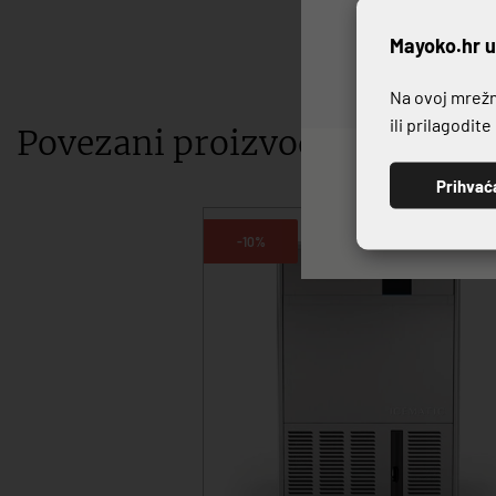
P
Mayoko.hr u
Na ovoj mrežno
ili prilagodit
Povezani proizvodi
Prihvać
-10%