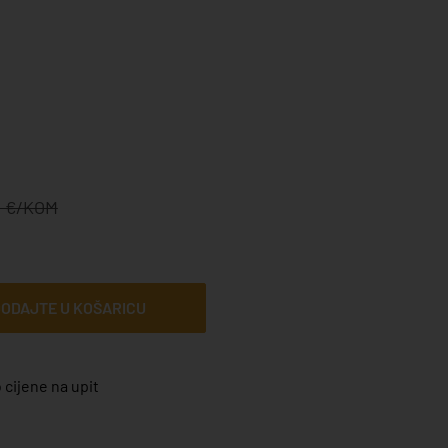
0 €/KOM
ODAJTE U KOŠARICU
 cijene na upit