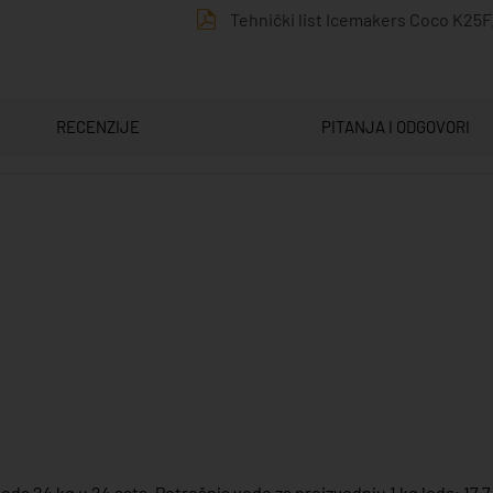
Tehnički list Icemakers Coco K25F
RECENZIJE
PITANJA I ODGOVORI
eda 24 kg u 24 sata. Potrošnja vode za proizvodnju 1 kg leda: 17,7