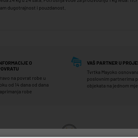
vam dugotrajnost i pouzdanost.
INFORMACIJE O
VAŠ PARTNER U PROJE
POVRATU
Tvrtka Mayoko osnovana j
ravo na povrat robe u
poslovnim partnerima 
oku od 14 dana od dana
objekata na jednom mj
aprimanja robe