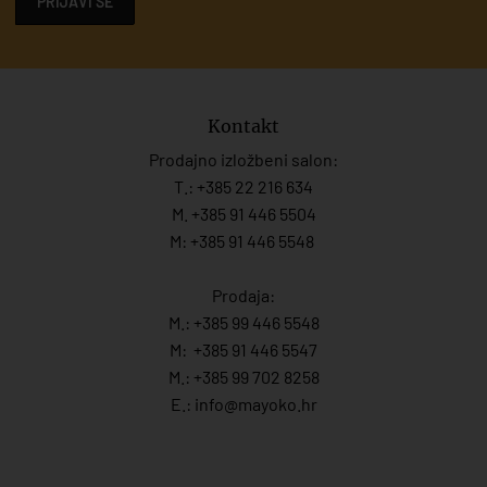
PRIJAVI SE
Kontakt
Prodajno izložbeni salon:
T.:
+385 22 216 634
M. +385 91 446 5504
M: +385 91 446 5548
Prodaja:
M.:
+385 99 446 5548
M:
+385 91 446 554
7
M.:
+385 99 702 8258
E.:
info@mayoko.
hr