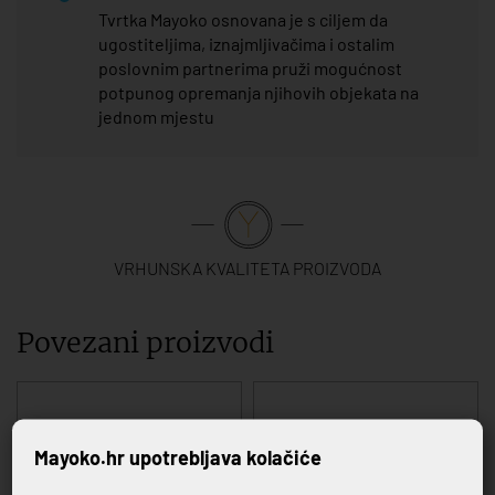
Tvrtka Mayoko osnovana je s ciljem da
ugostiteljima, iznajmljivačima i ostalim
poslovnim partnerima pruži mogućnost
potpunog opremanja njihovih objekata na
jednom mjestu
VRHUNSKA KVALITETA PROIZVODA
Povezani proizvodi
Mayoko.hr upotrebljava kolačiće