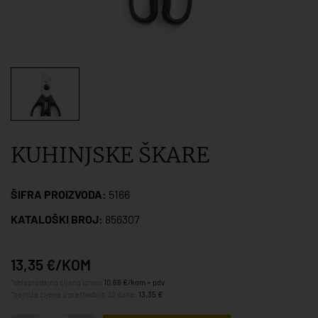
KUHINJSKE ŠKARE
ŠIFRA PROIZVODA:
5166
KATALOŠKI BROJ:
856307
13,35 €/KOM
*veleprodajna cijena iznosi
10,68 €/kom + pdv
*najniža cijena u prethodnih 30 dana:
13,35 €