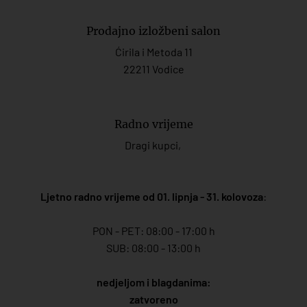
Prodajno izložbeni salon
Ćirila i Metoda 11
22211 Vodice
Radno vrijeme
Dragi kupci,
Ljetno radno vrijeme od 01. lipnja - 31. kolovoza
:
PON - PET: 08:00 - 17:00 h
SUB: 08:00 - 13:00 h
nedjeljom i blagdanima:
zatvoreno