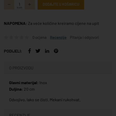
DODAJTE U KOŠARICU
kom
NAPOMENA:
Za veće količine kreiramo cijene na upit
0 ocjena
Recenzije
Pitanja i odgovori
PODIJELI:
O PROIZVODU
Glavni materijal:
Inox
Duljina:
20 cm
Odvojivo, lako se čisti. Mekani rukohvat.
RECENZIJE