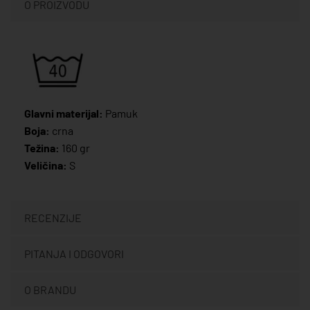
O PROIZVODU
Glavni materijal:
Pamuk
Boja:
crna
Težina:
160 gr
Veličina:
S
RECENZIJE
PITANJA I ODGOVORI
O BRANDU