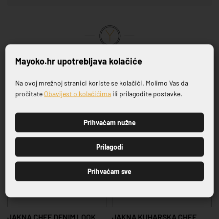
VRHUNSKA KVALITETA PROIZVODA
Mayoko.hr upotrebljava kolačiće
Na ovoj mrežnoj stranici koriste se kolačići. Molimo Vas da
Povezani proizvodi
Prijavite se na naš newsletter
pročitate
Obavijest o kolačićima
ili prilagodite postavke.
Prihvaćam nužne
PRIJAVI SE
Prilagodi
Prihvaćam sve
JAKNA CHEF DENIM LOOK
JAKNA KUHARSKA CHEF