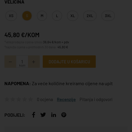
VELIČINA
XS
S
M
L
XL
2XL
3XL
45,80 €/KOM
*veleprodajna cijena iznosi
36,64 €/kom + pdv
*najniža cijena u prethodnih 30 dana:
45,80 €
DODAJTE U KOŠARICU
kom
NAPOMENA:
Za veće količine kreiramo cijene na upit
0 ocjena
Recenzije
Pitanja i odgovori
PODIJELI: