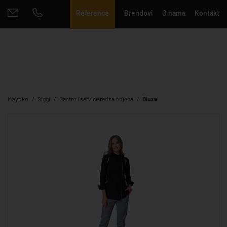
Reference
Brendovi
O nama
Kontakt
Mayoko
Siggi
Gastro i service radna odjeća
Bluze