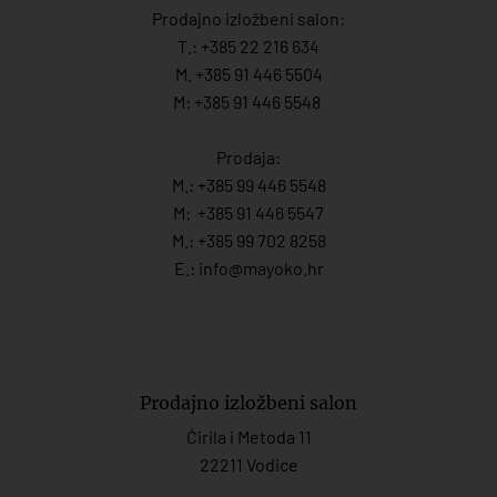
Prodajno izložbeni salon:
T.:
+385 22 216 634
M. +385 91 446 5504
M: +385 91 446 5548
Prodaja:
M.:
+385 99 446 5548
M:
+385 91 446 554
7
M.:
+385 99 702 8258
E.:
info@mayoko.
hr
Prodajno izložbeni salon
Ćirila i Metoda 11
22211 Vodice