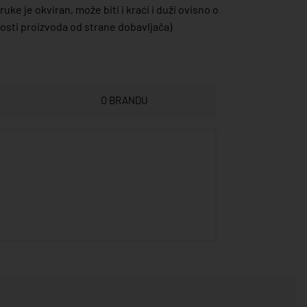
uke je okviran, može biti i kraći i duži ovisno o
sti proizvoda od strane dobavljača)
O BRANDU