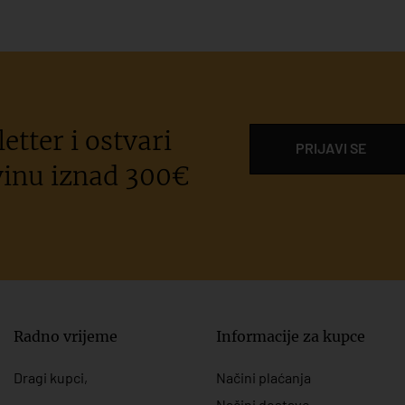
etter i ostvari
PRIJAVI SE
inu iznad 300€
Radno vrijeme
Informacije za kupce
Dragi kupci,
Načini plaćanja
Načini dostave