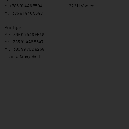
M. +385 91 446 5504
22211 Vodice
M: +385 91 446 5548
Prodaja:
M.:
+385 99 446 5548
M:
+385 91 446 554
7
M.:
+385 99 702 8258
E.:
info@mayoko.
hr