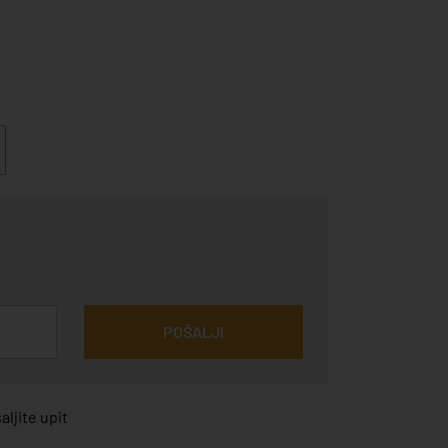
POŠALJI
ljite upit