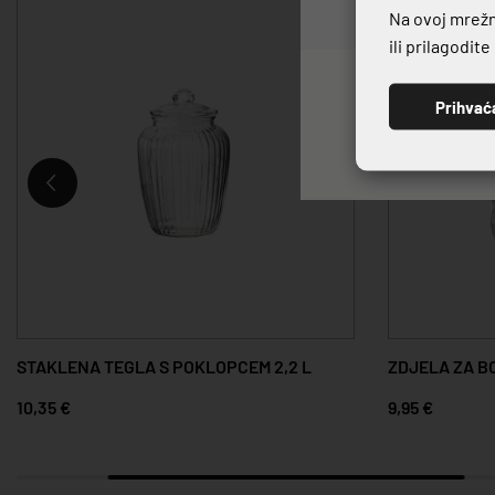
Na ovoj mrežno
ili prilagodit
Prihvać
STAKLENA TEGLA S POKLOPCEM 2,2 L
ZDJELA ZA 
10,35 €
9,95 €