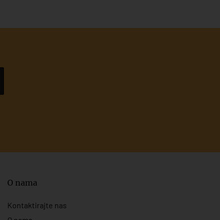
O nama
Kontaktirajte nas
O nama