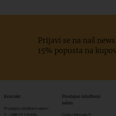
Prijavi se na naš newsl
15% popusta na kupov
Kontakt
Prodajno izložbeni
salon
Prodajno izložbeni salon:
T.:
+385 22 216 634
Ćirila i Metoda 11