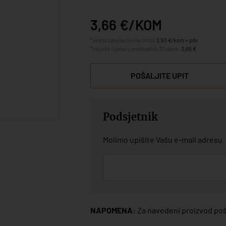
3,66 €/KOM
*veleprodajna cijena iznosi
2,93 €/kom + pdv
*najniža cijena u prethodnih 30 dana:
3,66 €
POŠALJITE UPIT
Podsjetnik
Molimo upišite Vašu e-mail adresu
NAPOMENA:
Za navedeni proizvod poša