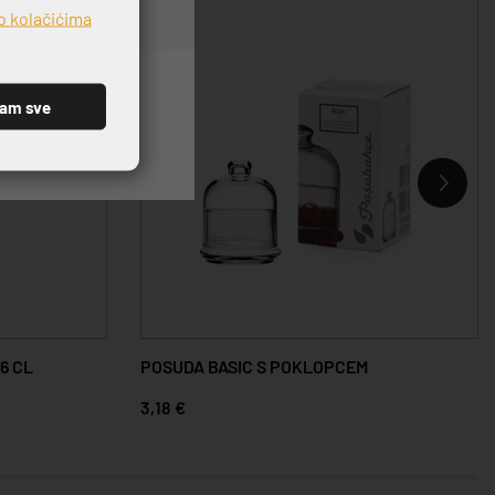
o kolačićima
ćam sve
6 CL
POSUDA BASIC S POKLOPCEM
3,18 €