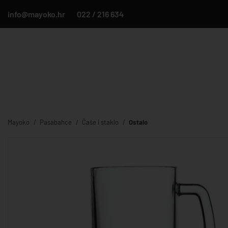
info@mayoko.hr
022 / 216 634
Mayoko
Pasabahce
Čaše i staklo
Ostalo