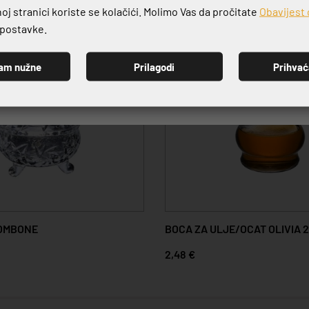
j stranici koriste se kolačići. Molimo Vas da pročitate
Obavijest 
e postavke.
am nužne
Prilagodi
Prihva
PRIJAVI SE
BOMBONE
BOCA ZA ULJE/OCAT OLIVIA 2
2,48 €