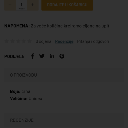
DODAJTE U KOŠARICU
kom
NAPOMENA:
Za veće količine kreiramo cijene na upit
0 ocjena
Recenzije
Pitanja i odgovori
PODIJELI:
O PROIZVODU
Boja:
crna
Veličina:
Unisex
RECENZIJE