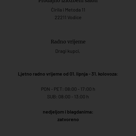
Prodajno izložbeni salon
Ćirila i Metoda 11
22211 Vodice
Radno vrijeme
Dragi kupci,
Ljetno radno vrijeme od 01. lipnja - 31. kolovoza
:
PON - PET: 08:00 - 17:00 h
SUB: 08:00 - 13:00 h
nedjeljom i blagdanima:
zatvoreno