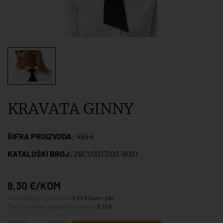
KRAVATA GINNY
ŠIFRA PROIZVODA:
4644
KATALOŠKI BROJ:
28CV0017/00-9001
8,30 €/KOM
*veleprodajna cijena iznosi
6,64 €/kom + pdv
*najniža cijena u prethodnih 30 dana:
8,30 €