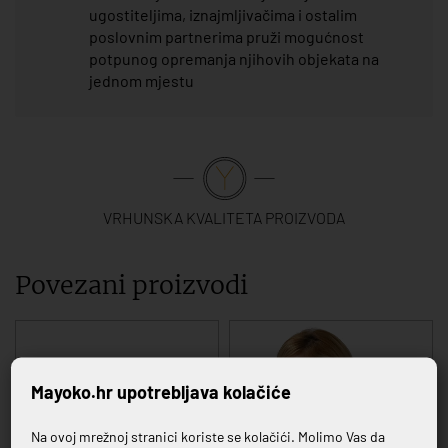
ugostiteljima, iznajmljivačima i ostalim
poslovnim partnerima pruži mogućnost
potpunog opremanja njihovih objekata na
jednom mjestu
VRHUNSKA KVALITETA PROIZVODA
Povezani proizvodi
Mayoko.hr upotrebljava kolačiće
Na ovoj mrežnoj stranici koriste se kolačići. Molimo Vas da