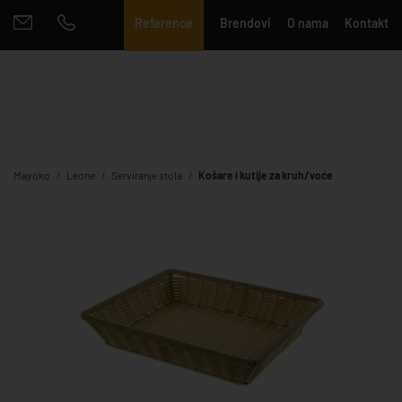
Reference
Brendovi
O nama
Kontakt
Mayoko
Leone
Serviranje stola
Košare i kutije za kruh/voće