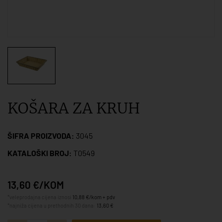
KOŠARA ZA KRUH
ŠIFRA PROIZVODA:
3045
KATALOŠKI BROJ:
T0549
13,60 €/KOM
*veleprodajna cijena iznosi
10,88 €/kom + pdv
*najniža cijena u prethodnih 30 dana:
13,60 €