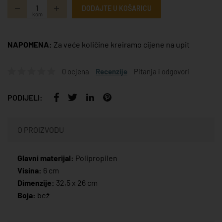
DODAJTE U KOŠARICU
kom
NAPOMENA:
Za veće količine kreiramo cijene na upit
0 ocjena
Recenzije
Pitanja i odgovori
PODIJELI:
O PROIZVODU
Glavni materijal:
Polipropilen
Visina:
6 cm
Dimenzije:
32,5 x 26 cm
Boja:
bež