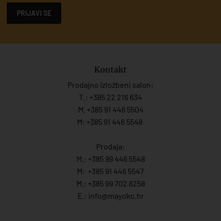
PRIJAVI SE
Kontakt
Prodajno izložbeni salon:
T.:
+385 22 216 634
M. +385 91 446 5504
M: +385 91 446 5548
Prodaja:
M.:
+385 99 446 5548
M:
+385 91 446 554
7
M.:
+385 99 702 8258
E.:
info@mayoko.
hr