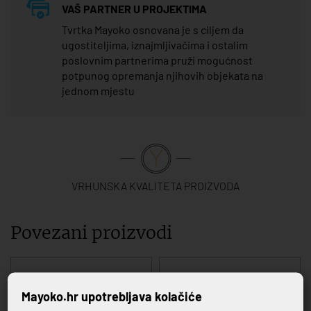
VAŠ PARTNER U PROJEKTIMA
Tvrtka Mayoko osnovana je s ciljem da
ugostiteljima, iznajmljivačima i ostalim
poslovnim partnerima pruži mogućnost
potpunog opremanja njihovih objekata na
jednom mjestu
VRHUNSKA KVALITETA PROIZVODA
Povezani proizvodi
Mayoko.hr upotrebljava kolačiće