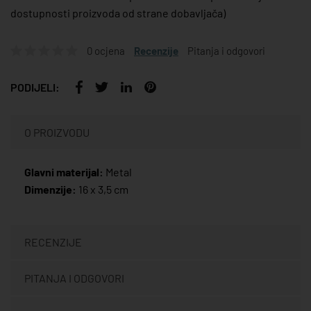
dostupnosti proizvoda od strane dobavljača)
0 ocjena
Recenzije
Pitanja i odgovori
PODIJELI:
O PROIZVODU
Glavni materijal:
Metal
Dimenzije:
16 x 3,5 cm
RECENZIJE
PITANJA I ODGOVORI