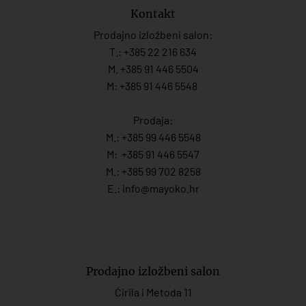
Kontakt
Prodajno izložbeni salon:
T.:
+385 22 216 634
M. +385 91 446 5504
M: +385 91 446 5548
Prodaja:
M.:
+385 99 446 5548
M:
+385 91 446 554
7
M.:
+385 99 702 8258
E.:
info@mayoko.
hr
Prodajno izložbeni salon
Ćirila i Metoda 11