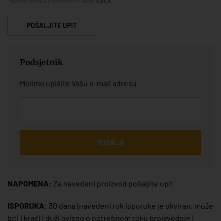
*najniža cijena u prethodnih 30 dana:
6,85 €
POŠALJITE UPIT
Podsjetnik
Molimo upišite Vašu e-mail adresu
POŠALJI
NAPOMENA:
Za navedeni proizvod pošaljite upit
ISPORUKA:
30 dana
(navedeni rok isporuke je okviran, može
biti i kraći i duži ovisno o potrebnom roku proizvodnje i