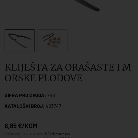
KLIJEŠTA ZA ORAŠASTE I M
ORSKE PLODOVE
ŠIFRA PROIZVODA:
7481
KATALOŠKI BROJ:
403747
6,85 €/KOM
*veleprodajna cijena iznosi
5,48 €/kom + pdv