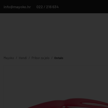
info@mayoko.hr
022 / 216 634
Mayoko
Hendi
Pribor za jelo
Ostalo