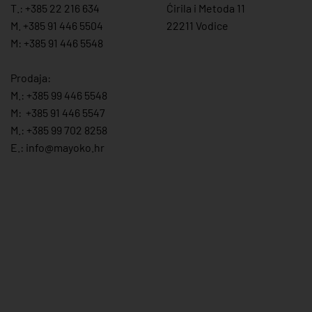
T.:
+385 22 216 634
Ćirila i Metoda 11
M. +385 91 446 5504
22211 Vodice
M: +385 91 446 5548
Prodaja:
M.:
+385 99 446 5548
M:
+385 91 446 554
7
M.:
+385 99 702 8258
E.:
info@mayoko.
hr