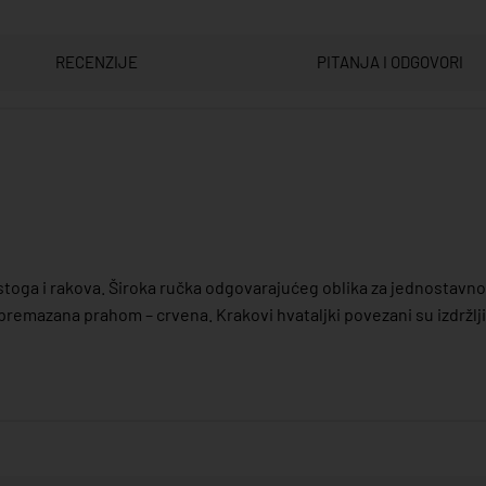
RECENZIJE
PITANJA I ODGOVORI
astoga i rakova. Široka ručka odgovarajućeg oblika za jednostavn
premazana prahom – crvena. Krakovi hvataljki povezani su izdržlj