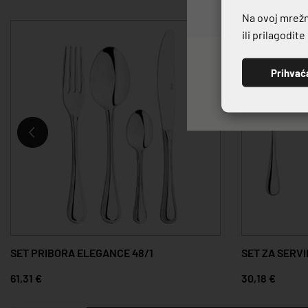
Na ovoj mrežno
ili prilagodit
Prihvać
SET PRIBORA ELEGANCE 48/1
SET ZA SERV
61,31 €
30,18 €