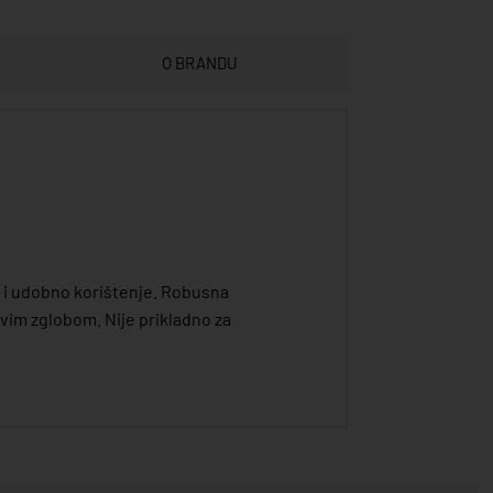
O BRANDU
o i udobno korištenje. Robusna
ivim zglobom. Nije prikladno za