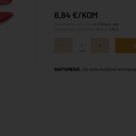
6,84 €/KOM
*veleprodajna cijena iznosi
5,47 €/kom + pdv
*najniža cijena u prethodnih 30 dana:
6,84 €
D
kom
NAPOMENA:
Za veće količine kreiramo