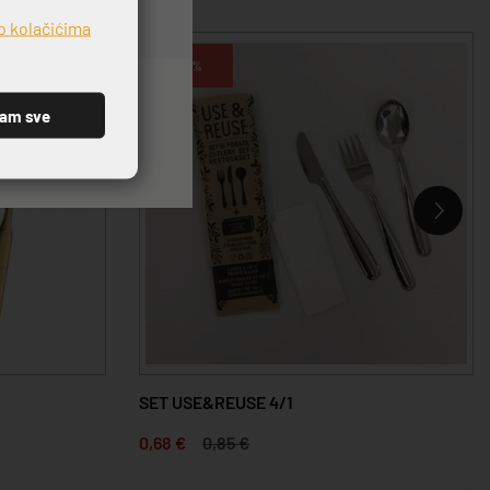
o kolačićima
-20%
ćam sve
SET USE&REUSE 4/1
0,68 €
0,85 €