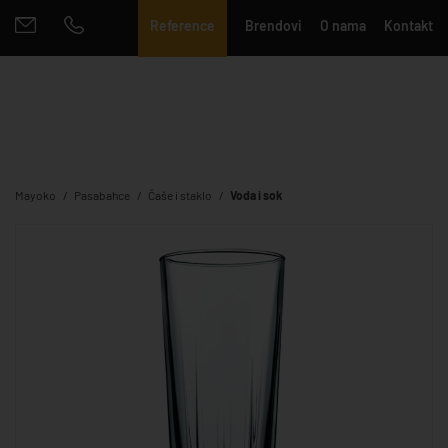
Reference
Brendovi
O nama
Kontakt
Mayoko
Pasabahce
Čaše i staklo
Voda i sok