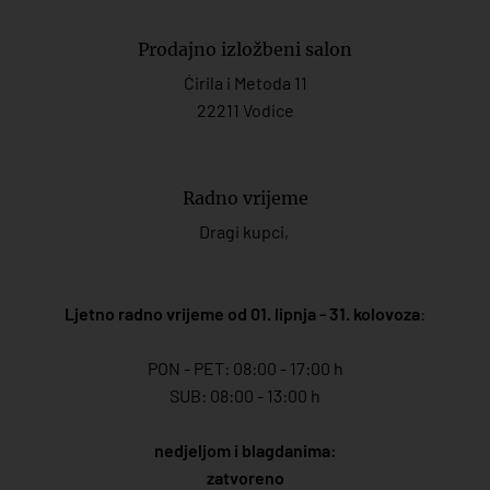
Prodajno izložbeni salon
Ćirila i Metoda 11
22211 Vodice
Radno vrijeme
Dragi kupci,
Ljetno radno vrijeme od 01. lipnja - 31. kolovoza
:
PON - PET: 08:00 - 17:00 h
SUB: 08:00 - 13:00 h
nedjeljom i blagdanima:
zatvoreno