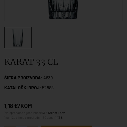
KARAT 33 CL
ŠIFRA PROIZVODA:
4639
KATALOŠKI BROJ:
52888
1,18 €/KOM
*veleprodajna cijena iznosi
0,94 €/kom + pdv
*najniža cijena u prethodnih 30 dana:
1,13 €