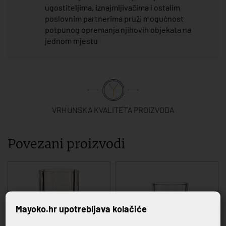
ugostiteljima, iznajmljivačima i ostalim
poslovnim partnerima pruži mogućnost
potpunog opremanja njihovih objekata na
jednom mjestu
VRHUNSKA KVALITETA PROIZVODA
Povezani proizvodi
Mayoko.hr upotrebljava kolačiće