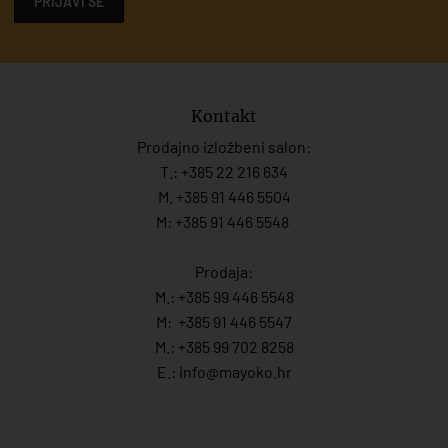
PRIJAVI SE
Kontakt
Prodajno izložbeni salon:
T.:
+385 22 216 634
M. +385 91 446 5504
M: +385 91 446 5548
Prodaja:
M.:
+385 99 446 5548
M:
+385 91 446 554
7
M.:
+385 99 702 8258
E.:
info@mayoko.
hr