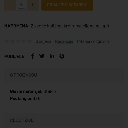
DODAJTE U KOŠARICU
kom
NAPOMENA:
Za veće količine kreiramo cijene na upit
0 ocjena
Recenzije
Pitanja i odgovori
PODIJELI:
O PROIZVODU
Glavni materijal:
Staklo
Packing unit:
6
RECENZIJE