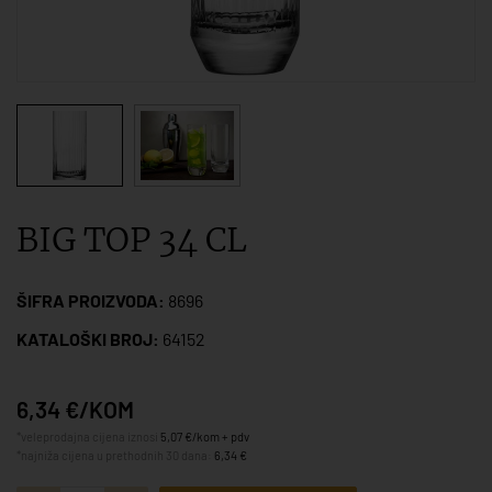
BIG TOP 34 CL
ŠIFRA PROIZVODA:
8696
KATALOŠKI BROJ:
64152
6,34 €/KOM
*veleprodajna cijena iznosi
5,07 €/kom + pdv
*najniža cijena u prethodnih 30 dana:
6,34 €