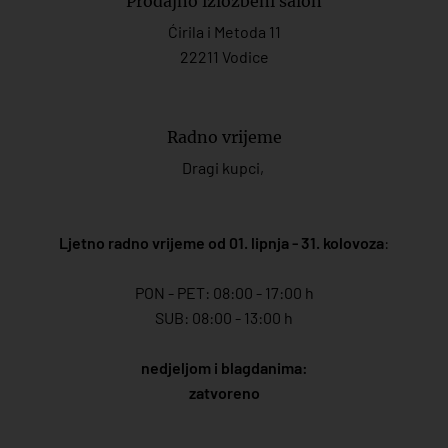
Prodajno izložbeni salon
Ćirila i Metoda 11
22211 Vodice
Radno vrijeme
Dragi kupci,
Ljetno radno vrijeme od 01. lipnja - 31. kolovoza
:
PON - PET: 08:00 - 17:00 h
SUB: 08:00 - 13:00 h
nedjeljom i blagdanima:
zatvoreno