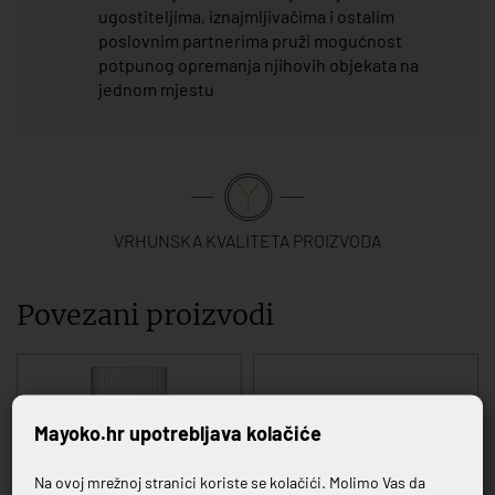
ugostiteljima, iznajmljivačima i ostalim
poslovnim partnerima pruži mogućnost
potpunog opremanja njihovih objekata na
jednom mjestu
VRHUNSKA KVALITETA PROIZVODA
Povezani proizvodi
Mayoko.hr upotrebljava kolačiće
Na ovoj mrežnoj stranici koriste se kolačići. Molimo Vas da