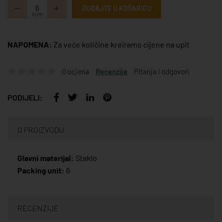
DODAJTE U KOŠARICU
kom
NAPOMENA:
Za veće količine kreiramo cijene na upit
0 ocjena
Recenzije
Pitanja i odgovori
PODIJELI:
O PROIZVODU
Glavni materijal:
Staklo
Packing unit:
6
RECENZIJE