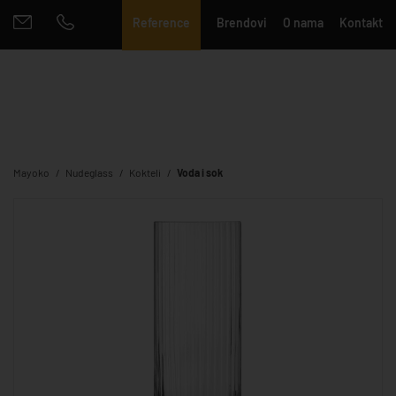
Reference
Brendovi
O nama
Kontakt
Mayoko
Nudeglass
Kokteli
Voda i sok