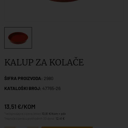
KALUP ZA KOLAČE
ŠIFRA PROIZVODA:
2980
KATALOŠKI BROJ:
47765-26
13,51 €/KOM
*veleprodajna cijena iznosi
10,81 €/kom + pdv
*najniža cijena u prethodnih 30 dana:
12,41 €