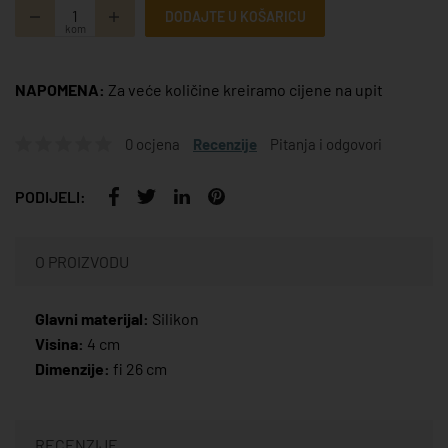
DODAJTE U KOŠARICU
kom
NAPOMENA:
Za veće količine kreiramo cijene na upit
0 ocjena
Recenzije
Pitanja i odgovori
PODIJELI:
O PROIZVODU
Glavni materijal:
Silikon
Visina:
4 cm
Dimenzije:
fi 26 cm
RECENZIJE