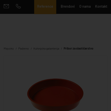
Reference
Brendovi
O nama
Kontakt
Mayoko
Paderno
Kuhinjska galanterija
Pribor za slastičarstvo