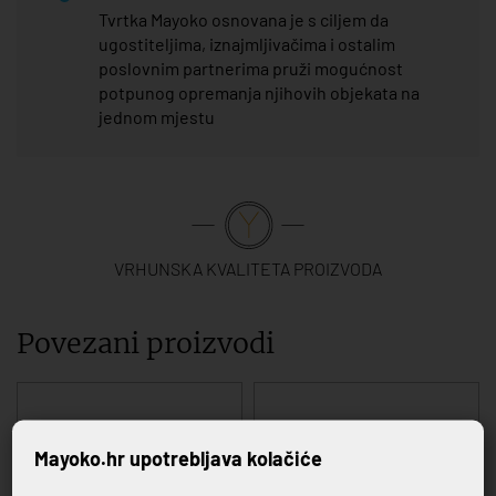
Tvrtka Mayoko osnovana je s ciljem da
ugostiteljima, iznajmljivačima i ostalim
poslovnim partnerima pruži mogućnost
potpunog opremanja njihovih objekata na
jednom mjestu
VRHUNSKA KVALITETA PROIZVODA
Povezani proizvodi
Mayoko.hr upotrebljava kolačiće