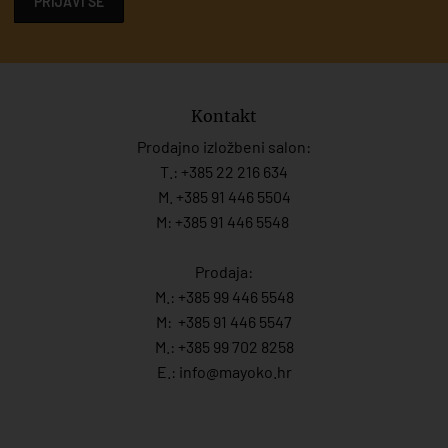
PRIJAVI SE
Kontakt
Prodajno izložbeni salon:
T.:
+385 22 216 634
M. +385 91 446 5504
M: +385 91 446 5548
Prodaja:
M.:
+385 99 446 5548
M:
+385 91 446 554
7
M.:
+385 99 702 8258
E.:
info@mayoko.
hr