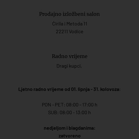
Prodajno izložbeni salon
Ćirila i Metoda 11
22211 Vodice
Radno vrijeme
Dragi kupci,
Ljetno radno vrijeme od 01. lipnja - 31. kolovoza
:
PON - PET: 08:00 - 17:00 h
SUB: 08:00 - 13:00 h
nedjeljom i blagdanima:
zatvoreno