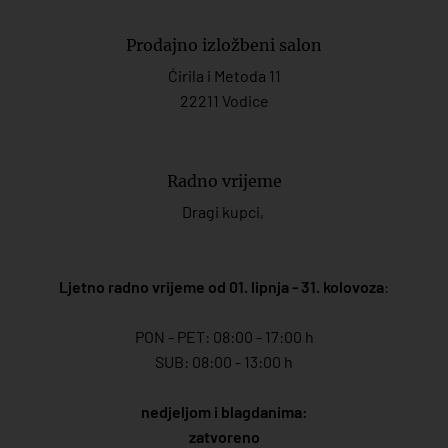
Prodajno izložbeni salon
Ćirila i Metoda 11
22211 Vodice
Radno vrijeme
Dragi kupci,
Ljetno radno vrijeme od 01. lipnja - 31. kolovoza
:
PON - PET: 08:00 - 17:00 h
SUB: 08:00 - 13:00 h
nedjeljom i blagdanima:
zatvoreno