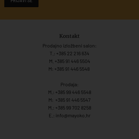
PRIJAVI SE
Kontakt
Prodajno izložbeni salon:
T.:
+385 22 216 634
M. +385 91 446 5504
M: +385 91 446 5548
Prodaja:
M.:
+385 99 446 5548
M:
+385 91 446 554
7
M.:
+385 99 702 8258
E.:
info@mayoko.
hr