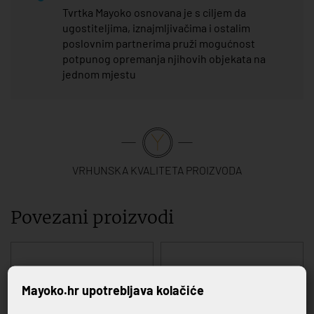
Tvrtka Mayoko osnovana je s ciljem da
ugostiteljima, iznajmljivačima i ostalim
poslovnim partnerima pruži mogućnost
potpunog opremanja njihovih objekata na
jednom mjestu
VRHUNSKA KVALITETA PROIZVODA
Povezani proizvodi
Mayoko.hr upotrebljava kolačiće