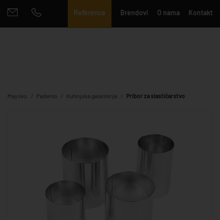
Reference
Brendovi
O nama
Kontakt
Mayoko
Paderno
Kuhinjska galanterija
Pribor za slastičarstvo