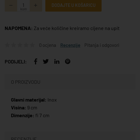
DODAJTE U KOŠARICU
kom
NAPOMENA:
Za veće količine kreiramo cijene na upit
0 ocjena
Recenzije
Pitanja i odgovori
PODIJELI:
O PROIZVODU
Glavni materijal:
Inox
Visina:
9 cm
Dimenzije:
fi 7 cm
RECENZIJE