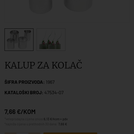
KALUP ZA KOLAČ
ŠIFRA PROIZVODA:
1967
KATALOŠKI BROJ:
47534-07
7,66 €/KOM
*veleprodajna cijena iznosi
6,13 €/kom + pdv
*najniža cijena u prethodnih 30 dana:
7,66 €