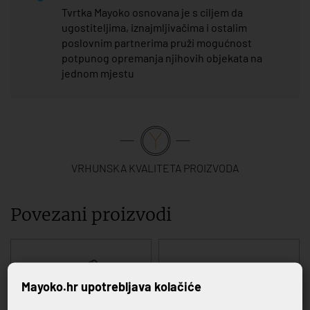
Tvrtka Mayoko osnovana je s ciljem da
ugostiteljima, iznajmljivačima i ostalim
poslovnim partnerima pruži mogućnost
potpunog opremanja njihovih objekata na
jednom mjestu
VRHUNSKA KVALITETA PROIZVODA
Povezani proizvodi
Mayoko.hr upotrebljava kolačiće