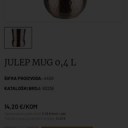
JULEP MUG 0,4 L
ŠIFRA PROIZVODA:
4450
KATALOŠKI BROJ:
93336
14,20 €/KOM
*veleprodajna cijena iznosi
11,36 €/kom + pdv
*najniža cijena u prethodnih 30 dana:
14,20 €