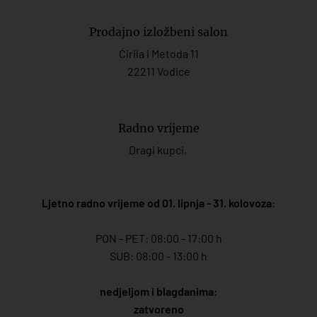
Prodajno izložbeni salon
Ćirila i Metoda 11
22211 Vodice
Radno vrijeme
Dragi kupci,
Ljetno radno vrijeme od 01. lipnja - 31. kolovoza
:
PON - PET: 08:00 - 17:00 h
SUB: 08:00 - 13:00 h
nedjeljom i blagdanima:
zatvoreno