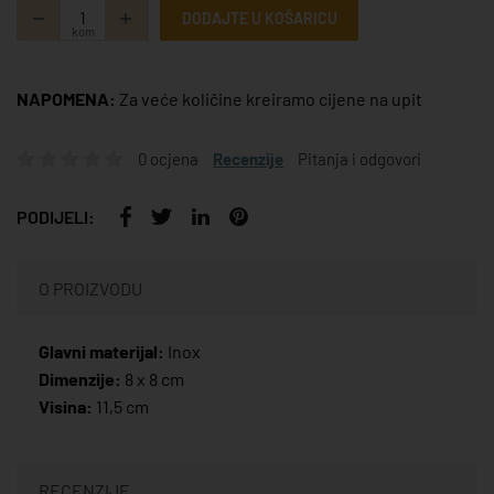
DODAJTE U KOŠARICU
kom
NAPOMENA:
Za veće količine kreiramo cijene na upit
0 ocjena
Recenzije
Pitanja i odgovori
PODIJELI:
O PROIZVODU
Glavni materijal:
Inox
Dimenzije:
8 x 8 cm
Visina:
11,5 cm
RECENZIJE