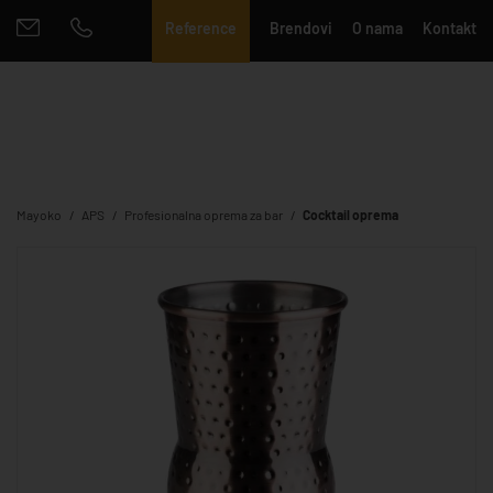
Reference
Brendovi
O nama
Kontakt
Mayoko
APS
Profesionalna oprema za bar
Cocktail oprema