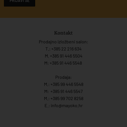
PRIJAVI SE
Kontakt
Prodajno izložbeni salon:
T.:
+385 22 216 634
M. +385 91 446 5504
M: +385 91 446 5548
Prodaja:
M.:
+385 99 446 5548
M:
+385 91 446 554
7
M.:
+385 99 702 8258
E.:
info@mayoko.
hr