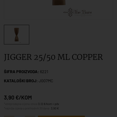
JIGGER 25/50 ML COPPER
ŠIFRA PROIZVODA:
6221
KATALOŠKI BROJ:
J007MC
3,90 €/KOM
*veleprodajna cijena iznosi
3,12 €/kom + pdv
*najniža cijena u prethodnih 30 dana:
3,90 €