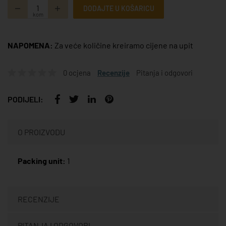
DODAJTE U KOŠARICU
kom
NAPOMENA:
Za veće količine kreiramo cijene na upit
0 ocjena
Recenzije
Pitanja i odgovori
PODIJELI:
O PROIZVODU
Packing unit:
1
RECENZIJE
PITANJA I ODGOVORI