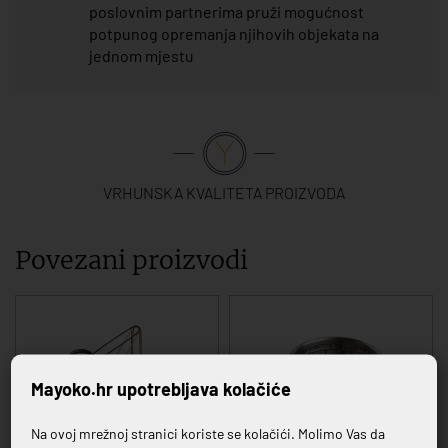
poslovnim partnerima pruži mogućnost
potpunog opremanja njihovih objekata na
jednom mjestu
VRHUNSKA KVALITETA PROIZVODA
Povezani proizvodi
Mayoko.hr upotrebljava kolačiće
Na ovoj mrežnoj stranici koriste se kolačići. Molimo Vas da