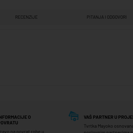
RECENZIJE
PITANJA I ODGOVORI
INFORMACIJE O
VAŠ PARTNER U PROJE
POVRATU
Tvrtka Mayoko osnovana j
ravo na povrat robe u
poslovnim partnerima 