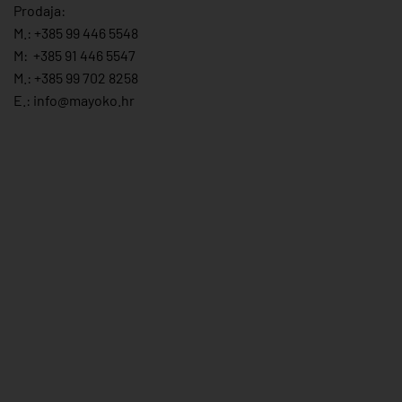
Prodaja:
M.:
+385 99 446 5548
M:
+385 91 446 554
7
M.:
+385 99 702 8258
E.:
info@mayoko.
hr