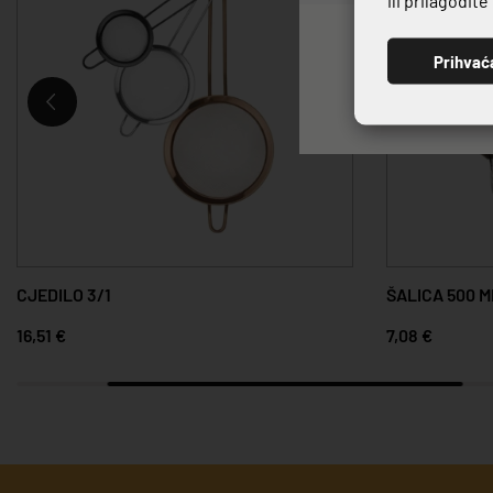
Prihvać
CJEDILO 3/1
ŠALICA 500 M
16,51 €
7,08 €