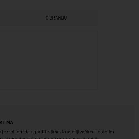
O BRANDU
KTIMA
e s ciljem da ugostiteljima, iznajmljivačima i ostalim
pruži mogućnost potpunog opremanja njihovih