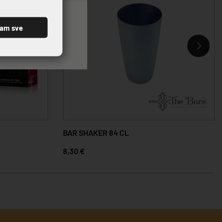
ćam sve
BAR SHAKER 84 CL
8,30 €