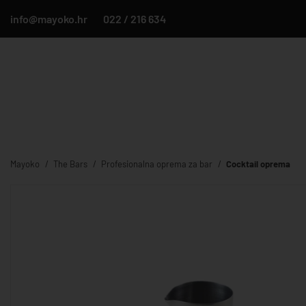
info@mayoko.hr
022 / 216 634
Mayoko
The Bars
Profesionalna oprema za bar
Cocktail oprema