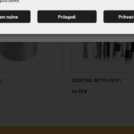
am nužne
Prilagodi
Prihva
PRIJAVI SE
L
COCKTAIL SET PLUS 7/1
44,70 €