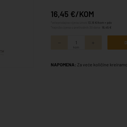
16,45 €/KOM
*veleprodajna cijena iznosi
13,16 €/kom + pdv
*najniža cijena u prethodnih 30 dana:
16,45 €
D
kom
NAPOMENA:
Za veće količine kreiramo