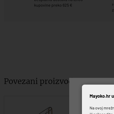
r
kupovine preko 625 €
z
Povezani proizvodi
P
Mayoko.hr u
Na ovoj mrežno
ili prilagodit