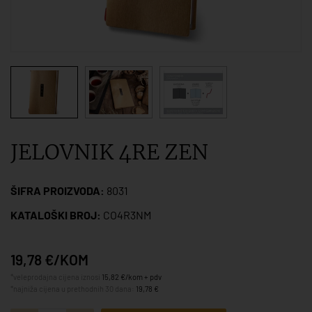
JELOVNIK 4RE ZEN
ŠIFRA PROIZVODA:
8031
KATALOŠKI BROJ:
CO4R3NM
19,78 €/KOM
*veleprodajna cijena iznosi
15,82 €/kom + pdv
*najniža cijena u prethodnih 30 dana:
19,78 €