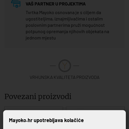
VAŠ PARTNER U PROJEKTIMA
Tvrtka Mayoko osnovana je s ciljem da
ugostiteljima, iznajmljivačima i ostalim
poslovnim partnerima pruži mogućnost
potpunog opremanja njihovih objekata na
jednom mjestu
VRHUNSKA KVALITETA PROIZVODA
Povezani proizvodi
Mayoko.hr upotrebljava kolačiće