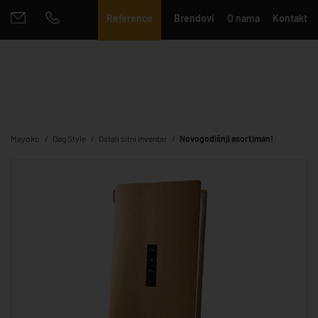
Reference
Brendovi
O nama
Kontakt
Mayoko
Dag Style
Ostali sitni inventar
Novogodišnji asortiman!