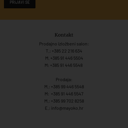
PRIJAVI SE
Kontakt
Prodajno izložbeni salon:
T.:
+385 22 216 634
M. +385 91 446 5504
M: +385 91 446 5548
Prodaja:
M.:
+385 99 446 5548
M:
+385 91 446 554
7
M.:
+385 99 702 8258
E.:
info@mayoko.
hr