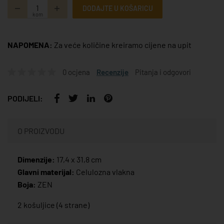
DODAJTE U KOŠARICU
kom
NAPOMENA:
Za veće količine kreiramo cijene na upit
0 ocjena
Recenzije
Pitanja i odgovori
PODIJELI:
O PROIZVODU
Dimenzije:
17,4 x 31,8 cm
Glavni materijal:
Celulozna vlakna
Boja:
ZEN
2 košuljice (4 strane)