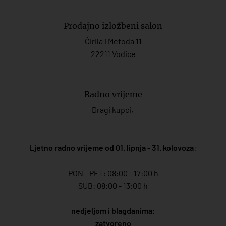
Prodajno izložbeni salon
Ćirila i Metoda 11
22211 Vodice
Radno vrijeme
Dragi kupci,
Ljetno radno vrijeme od 01. lipnja - 31. kolovoza
:
PON - PET: 08:00 - 17:00 h
SUB: 08:00 - 13:00 h
nedjeljom i blagdanima:
zatvoreno