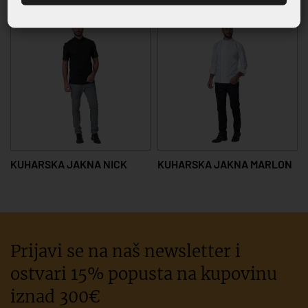
KUHARSKA JAKNA NICK
KUHARSKA JAKNA MARLON
Prijavi se na naš newsletter i
ostvari 15% popusta na kupovinu
iznad 300€