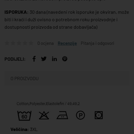
ISPORUKA:
30 dana
(navedeni rok isporuke je okviran, može
biti i kraći i duži ovisno o potrebnom roku proizvodnje i
dostupnosti proizvoda od strane dobavljača)
0 ocjena
Recenzije
Pitanja i odgovori
PODIJELI:
O PROIZVODU
Veličina:
3XL