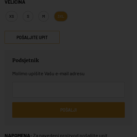
VELIČINA
XS
S
M
3XL
POŠALJITE UPIT
Podsjetnik
Molimo upišite Vašu e-mail adresu
POŠALJI
NAPOMENA:
Za navedeni proizvod pošaljite upit