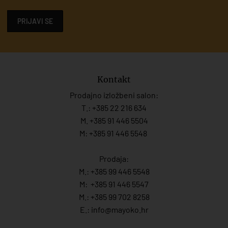
PRIJAVI SE
Kontakt
Prodajno izložbeni salon:
T.:
+385 22 216 634
M. +385 91 446 5504
M: +385 91 446 5548
Prodaja:
M.:
+385 99 446 5548
M:
+385 91 446 554
7
M.:
+385 99 702 8258
E.:
info@mayoko.
hr