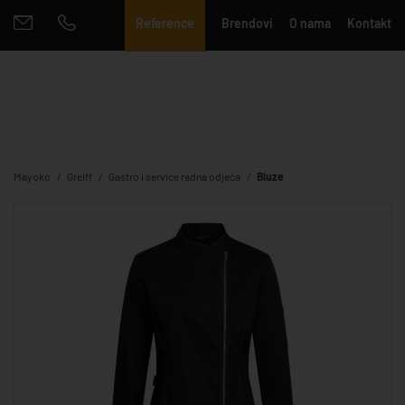
Reference
Brendovi
O nama
Kontakt
Mayoko
Greiff
Gastro i service radna odjeća
Bluze