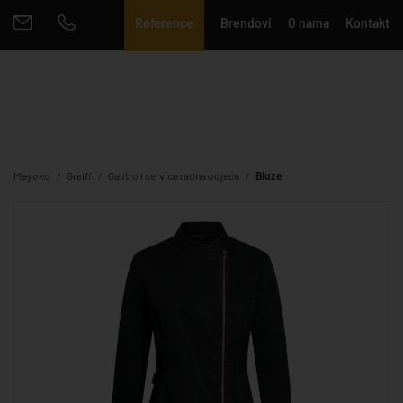
Reference
Brendovi
O nama
Kontakt
Mayoko
Greiff
Gastro i service radna odjeća
Bluze