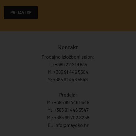
PRIJAVI SE
Kontakt
Prodajno izložbeni salon:
T.:
+385 22 216 634
M. +385 91 446 5504
M: +385 91 446 5548
Prodaja:
M.:
+385 99 446 5548
M:
+385 91 446 554
7
M.:
+385 99 702 8258
E.:
info@mayoko.
hr