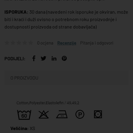
ISPORUKA:
30 dana
(navedeni rok isporuke je okviran, može
biti i kraći i duži ovisno o potrebnom roku proizvodnje i
dostupnosti proizvoda od strane dobavljača)
0 ocjena
Recenzije
Pitanja i odgovori
PODIJELI:
O PROIZVODU
Veličina:
XS