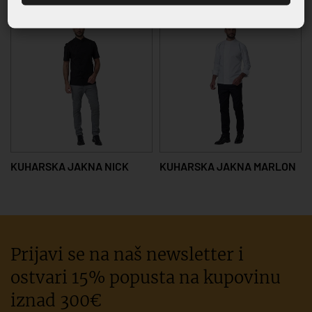
KUHARSKA JAKNA NICK
KUHARSKA JAKNA MARLON
Prijavi se na naš newsletter i
ostvari 15% popusta na kupovinu
iznad 300€