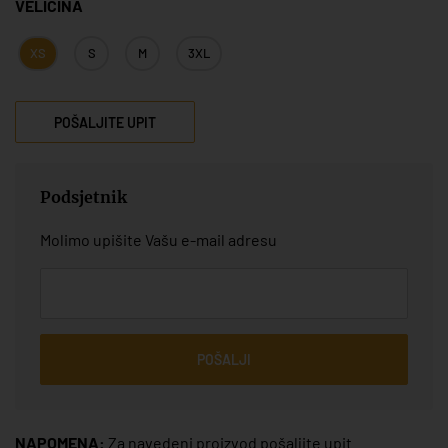
VELIČINA
XS
S
M
3XL
POŠALJITE UPIT
Podsjetnik
Molimo upišite Vašu e-mail adresu
POŠALJI
NAPOMENA:
Za navedeni proizvod pošaljite upit