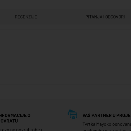
RECENZIJE
PITANJA I ODGOVORI
INFORMACIJE O
VAŠ PARTNER U PROJE
POVRATU
Tvrtka Mayoko osnovana j
ravo na povrat robe u
poslovnim partnerima 