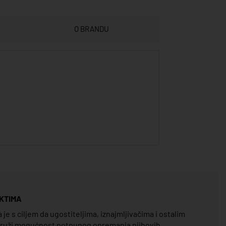
O BRANDU
KTIMA
e s ciljem da ugostiteljima, iznajmljivačima i ostalim
pruži mogućnost potpunog opremanja njihovih