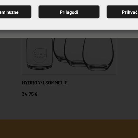
am nužne
Prilagodi
Prihva
PRIJAVI SE
HYDRO 7/1 SOMMELIE
34,75 €