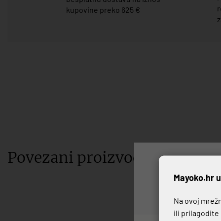
r
kupovine preko 625 €
z
Povezani proizvodi
P
Mayoko.hr u
Na ovoj mrežno
ili prilagodit