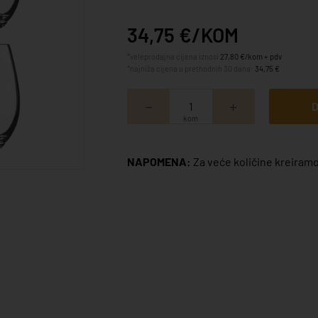
34,75 €/KOM
*veleprodajna cijena iznosi
27,80 €/kom + pdv
*najniža cijena u prethodnih 30 dana:
34,75 €
D
kom
NAPOMENA:
Za veće količine kreiramo