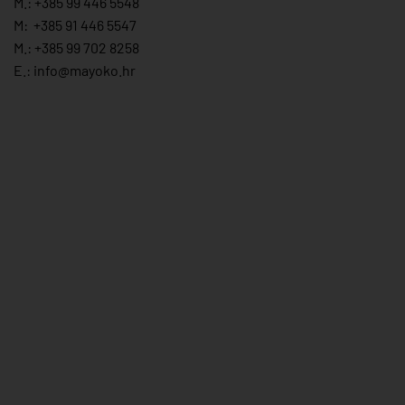
M.:
+385 99 446 5548
M:
+385 91 446 554
7
M.:
+385 99 702 8258
E.:
info@mayoko.
hr