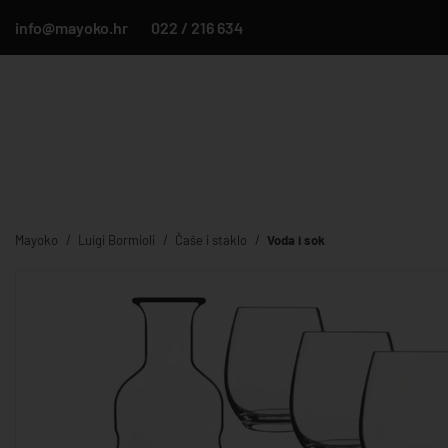
info@mayoko.hr
022 / 216 634
Mayoko
Luigi Bormioli
Čaše i staklo
Voda i sok