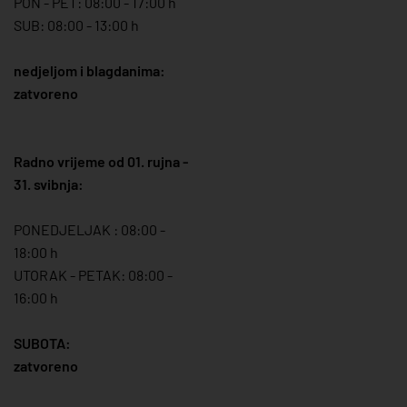
PON - PET: 08:00 - 17:00 h
SUB: 08:00 - 13:00 h
nedjeljom i blagdanima:
zatvoreno
Radno vrijeme od 01. rujna -
31. svibnja:
PONEDJELJAK : 08:00 -
18:00 h
UTORAK - PETAK: 08:00 -
16:00 h
SUBOTA:
zatvoreno