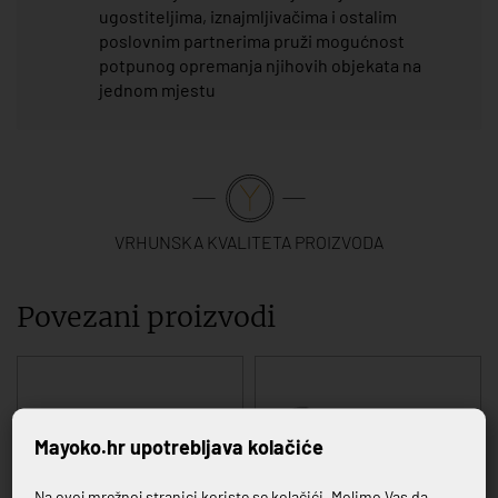
ugostiteljima, iznajmljivačima i ostalim
poslovnim partnerima pruži mogućnost
potpunog opremanja njihovih objekata na
jednom mjestu
VRHUNSKA KVALITETA PROIZVODA
Povezani proizvodi
Mayoko.hr upotrebljava kolačiće
Na ovoj mrežnoj stranici koriste se kolačići. Molimo Vas da