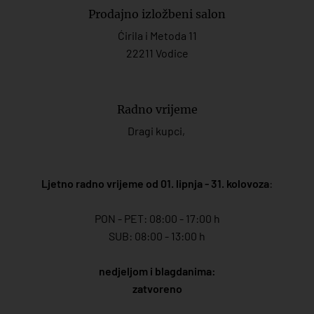
Prodajno izložbeni salon
Ćirila i Metoda 11
22211 Vodice
Radno vrijeme
Dragi kupci,
Ljetno radno vrijeme od 01. lipnja - 31. kolovoza
:
PON - PET: 08:00 - 17:00 h
SUB: 08:00 - 13:00 h
nedjeljom i blagdanima:
zatvoreno