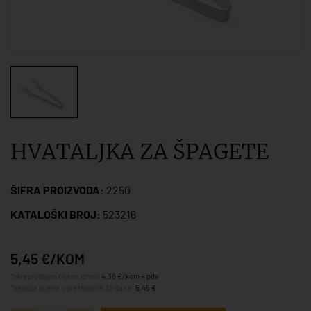
HVATALJKA ZA ŠPAGETE
ŠIFRA PROIZVODA:
2250
KATALOŠKI BROJ:
523216
5,45 €/KOM
*veleprodajna cijena iznosi
4,36 €/kom + pdv
*najniža cijena u prethodnih 30 dana:
5,45 €