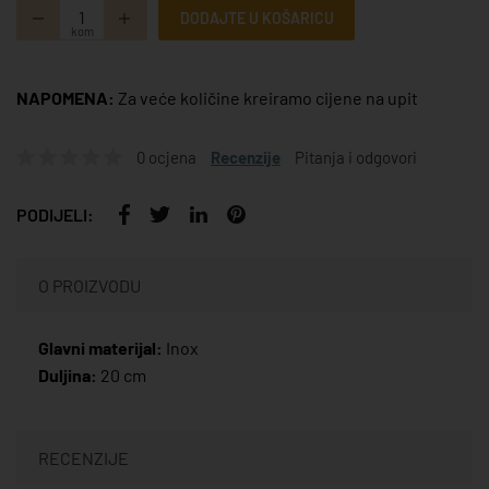
DODAJTE U KOŠARICU
kom
NAPOMENA:
Za veće količine kreiramo cijene na upit
0 ocjena
Recenzije
Pitanja i odgovori
PODIJELI:
O PROIZVODU
Glavni materijal:
Inox
Duljina:
20 cm
RECENZIJE