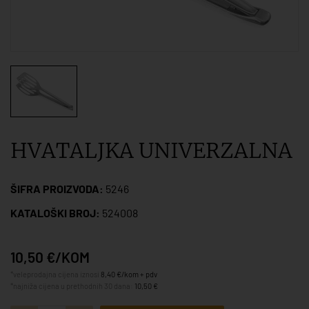
HVATALJKA UNIVERZALNA
ŠIFRA PROIZVODA:
5246
KATALOŠKI BROJ:
524008
10,50 €/KOM
*veleprodajna cijena iznosi
8,40 €/kom + pdv
*najniža cijena u prethodnih 30 dana:
10,50 €