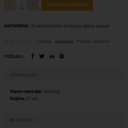
DODAJTE U KOŠARICU
kom
NAPOMENA:
Za veće količine kreiramo cijene na upit
0 ocjena
Recenzije
Pitanja i odgovori
PODIJELI:
O PROIZVODU
Glavni materijal:
Aluminij
Duljina:
27 cm
RECENZIJE