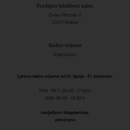
Prodajno izložbeni salon
Ćirila i Metoda 11
22211 Vodice
Radno vrijeme
Dragi kupci,
Ljetno radno vrijeme od 01. lipnja - 31. kolovoza
:
PON - PET: 08:00 - 17:00 h
SUB: 08:00 - 13:00 h
nedjeljom i blagdanima:
zatvoreno