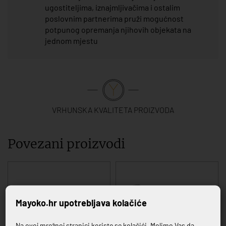
ugostiteljima, iznajmljivačima i ostalim
poslovnim partnerima pruži mogućnost
potpunog opremanja njihovih objekata na
jednom mjestu
VRHUNSKA KVALITETA PROIZVODA
Povezani proizvodi
Mayoko.hr upotrebljava kolačiće
Na ovoj mrežnoj stranici koriste se kolačići. Molimo Vas da