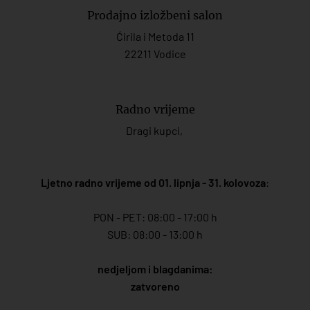
Prodajno izložbeni salon
Ćirila i Metoda 11
22211 Vodice
Radno vrijeme
Dragi kupci,
Ljetno radno vrijeme od 01. lipnja - 31. kolovoza
:
PON - PET: 08:00 - 17:00 h
SUB: 08:00 - 13:00 h
nedjeljom i blagdanima:
zatvoreno