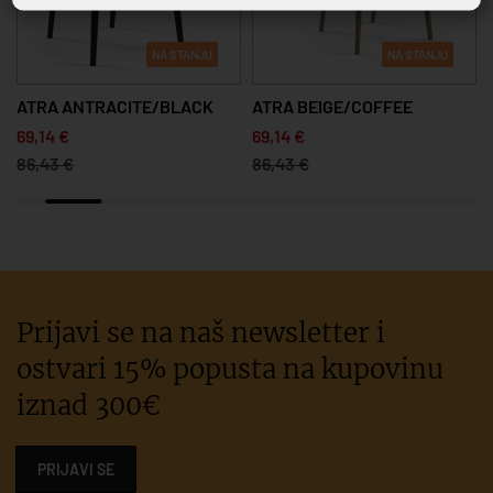
NA STANJU
NA STANJU
ATRA ANTRACITE/BLACK
ATRA BEIGE/COFFEE
69,14 €
69,14 €
86,43 €
86,43 €
Prijavi se na naš newsletter i
ostvari 15% popusta na kupovinu
iznad 300€
PRIJAVI SE