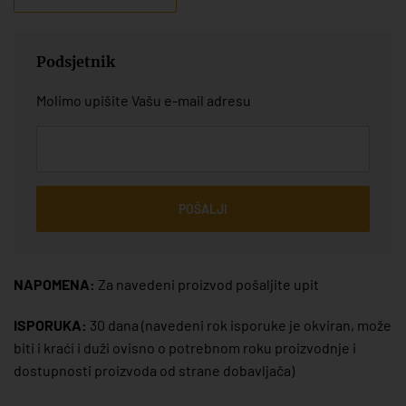
Podsjetnik
Molimo upišite Vašu e-mail adresu
POŠALJI
NAPOMENA:
Za navedeni proizvod pošaljite upit
ISPORUKA:
30 dana
(navedeni rok isporuke je okviran, može
biti i kraći i duži ovisno o potrebnom roku proizvodnje i
dostupnosti proizvoda od strane dobavljača)