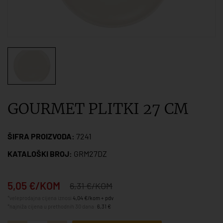
GOURMET PLITKI 27 CM
ŠIFRA PROIZVODA:
7241
KATALOŠKI BROJ:
GRM27DZ
5,05 €/KOM
6,31 €/KOM
*veleprodajna cijena iznosi
4,04 €/kom + pdv
*najniža cijena u prethodnih 30 dana:
6,31 €