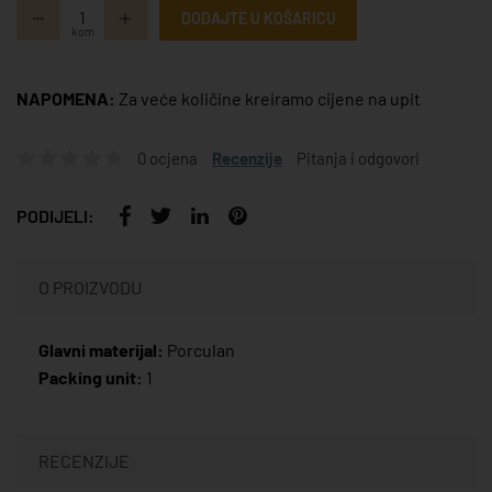
DODAJTE U KOŠARICU
kom
NAPOMENA:
Za veće količine kreiramo cijene na upit
0 ocjena
Recenzije
Pitanja i odgovori
PODIJELI:
O PROIZVODU
Glavni materijal:
Porculan
Packing unit:
1
RECENZIJE