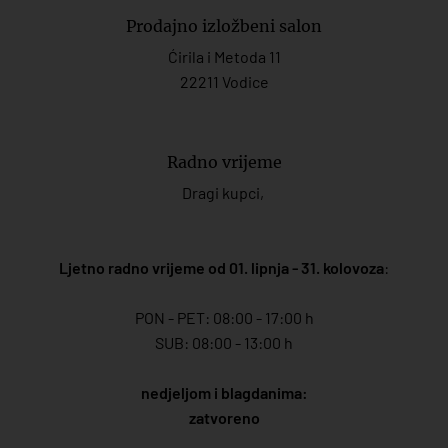
Prodajno izložbeni salon
Ćirila i Metoda 11
22211 Vodice
Radno vrijeme
Dragi kupci,
Ljetno radno vrijeme od 01. lipnja - 31. kolovoza
:
PON - PET: 08:00 - 17:00 h
SUB: 08:00 - 13:00 h
nedjeljom i blagdanima:
zatvoreno