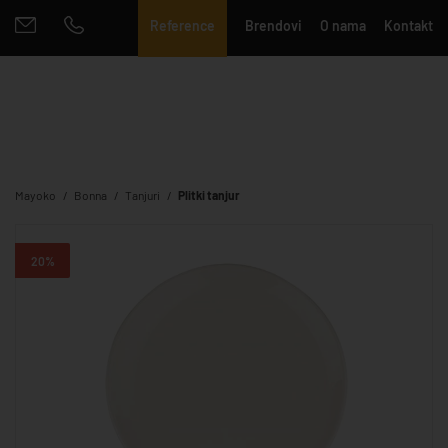
Reference
Brendovi
O nama
Kontakt
Mayoko
Bonna
Tanjuri
Plitki tanjur
20%