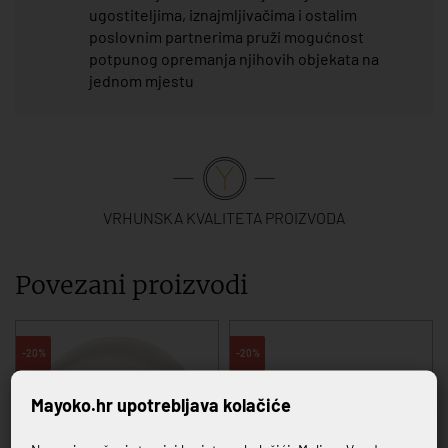
ugostiteljima, iznajmljivačima i ostalim
poslovnim partnerima pruži mogućnost
potpunog opremanja njihovih objekata na
jednom mjestu
VRHUNSKA KVALITETA PROIZVODA
Povezani proizvodi
-20%
-20%
Mayoko.hr upotrebljava kolačiće