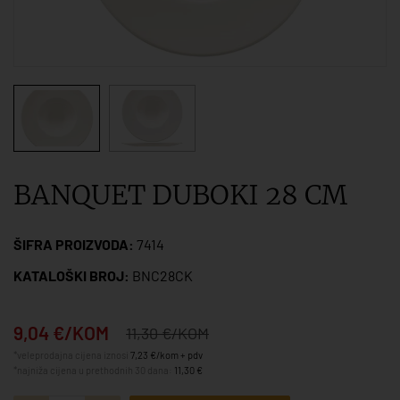
BANQUET DUBOKI 28 CM
ŠIFRA PROIZVODA:
7414
KATALOŠKI BROJ:
BNC28CK
9,04 €/KOM
11,30 €/KOM
*veleprodajna cijena iznosi
7,23 €/kom + pdv
*najniža cijena u prethodnih 30 dana:
11,30 €