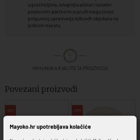
ugostiteljima, iznajmljivačima i ostalim
poslovnim partnerima pruži mogućnost
potpunog opremanja njihovih objekata na
jednom mjestu
VRHUNSKA KVALITETA PROIZVODA
Povezani proizvodi
-20%
-20%
Mayoko.hr upotrebljava kolačiće