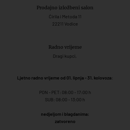
Prodajno izložbeni salon
Ćirila i Metoda 11
22211 Vodice
Radno vrijeme
Dragi kupci,
Ljetno radno vrijeme od 01. lipnja - 31. kolovoza
:
PON - PET: 08:00 - 17:00 h
SUB: 08:00 - 13:00 h
nedjeljom i blagdanima:
zatvoreno