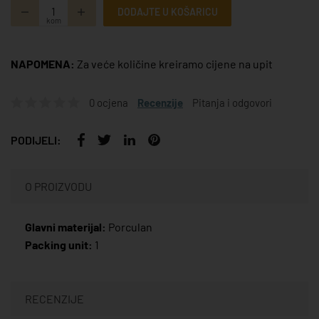
DODAJTE U KOŠARICU
kom
NAPOMENA:
Za veće količine kreiramo cijene na upit
0 ocjena
Recenzije
Pitanja i odgovori
PODIJELI:
O PROIZVODU
Glavni materijal:
Porculan
Packing unit:
1
RECENZIJE