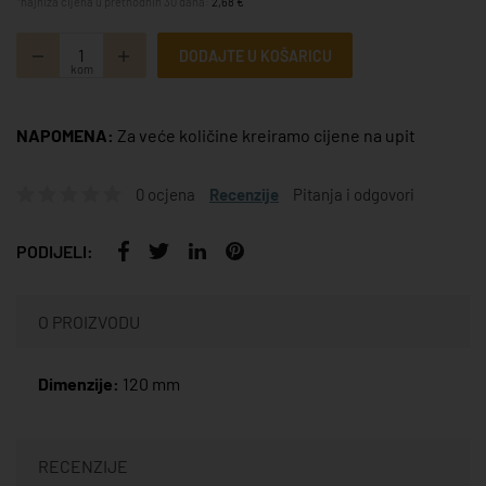
*najniža cijena u prethodnih 30 dana:
2,68 €
DODAJTE U KOŠARICU
kom
NAPOMENA:
Za veće količine kreiramo cijene na upit
0 ocjena
Recenzije
Pitanja i odgovori
PODIJELI:
O PROIZVODU
Dimenzije:
120 mm
RECENZIJE