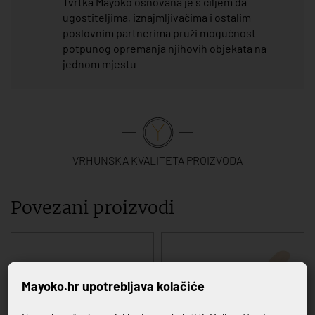
Tvrtka Mayoko osnovana je s ciljem da
ugostiteljima, iznajmljivačima i ostalim
poslovnim partnerima pruži mogućnost
potpunog opremanja njihovih objekata na
jednom mjestu
VRHUNSKA KVALITETA PROIZVODA
Povezani proizvodi
Mayoko.hr upotrebljava kolačiće