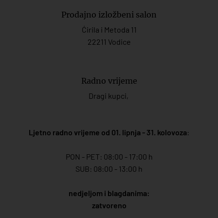
Prodajno izložbeni salon
Ćirila i Metoda 11
22211 Vodice
Radno vrijeme
Dragi kupci,
Ljetno radno vrijeme od 01. lipnja - 31. kolovoza
:
PON - PET: 08:00 - 17:00 h
SUB: 08:00 - 13:00 h
nedjeljom i blagdanima:
zatvoreno