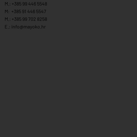
M.:
+385 99 446 5548
M:
+385 91 446 554
7
M.:
+385 99 702 8258
E.:
info@mayoko.
hr