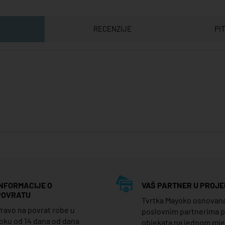
RECENZIJE
PI
INFORMACIJE O
VAŠ PARTNER U PROJE
POVRATU
Tvrtka Mayoko osnovana j
ravo na povrat robe u
poslovnim partnerima 
oku od 14 dana od dana
objekata na jednom mj