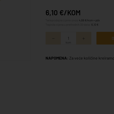
6,10 €/KOM
*veleprodajna cijena iznosi
4,88 €/kom + pdv
*najniža cijena u prethodnih 30 dana:
6,10 €
D
kom
NAPOMENA:
Za veće količine kreiramo