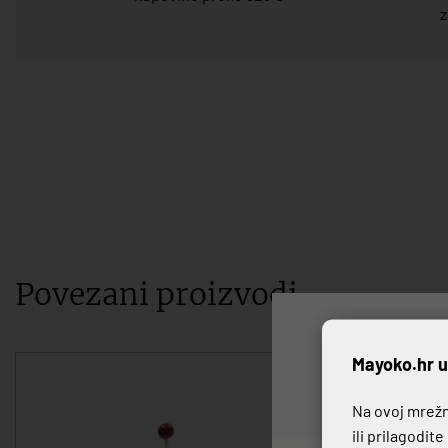
z
Povezani proizvodi
P
Mayoko.hr u
Na ovoj mrežno
ili prilagodit