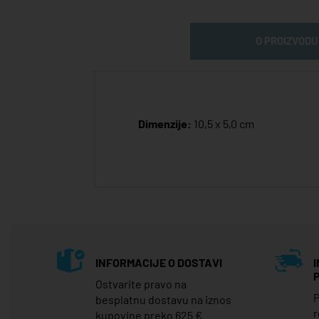
O PROIZVODU
Dimenzije:
10,5 x 5,0 cm
INFORMACIJE O DOSTAVI
Ostvarite pravo na
P
besplatnu dostavu na iznos
r
kupovine preko 625 €