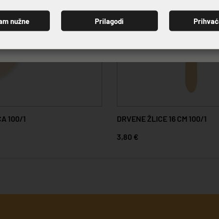
am nužne
Prilagodi
Prihva
PRIJAVI SE
A 100/1
DRVENE ŽLICE 16 CM 100/1
3,80 €