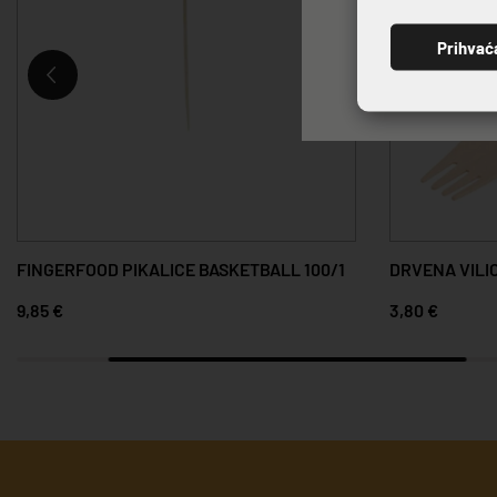
Prihvać
FINGERFOOD PIKALICE BASKETBALL 100/1
DRVENA VILIC
9,85 €
3,80 €