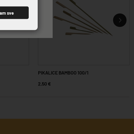
ćam sve
PIKALICE BAMBOO 100/1
2,50 €