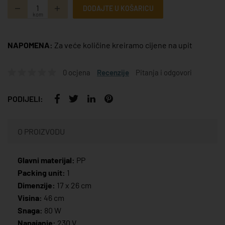
DODAJTE U KOŠARICU
kom
NAPOMENA:
Za veće količine kreiramo cijene na upit
0 ocjena
Recenzije
Pitanja i odgovori
PODIJELI:
O PROIZVODU
Glavni materijal:
PP
Packing unit:
1
Dimenzije:
17 x 26 cm
Visina:
46 cm
Snaga:
80 W
Napajanje:
230 V