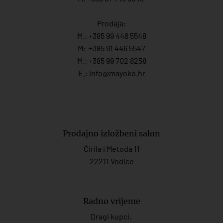
Prodaja:
M.:
+385 99 446 5548
M:
+385 91 446 554
7
M.:
+385 99 702 8258
E.:
info@mayoko.
hr
Prodajno izložbeni salon
Ćirila i Metoda 11
22211 Vodice
Radno vrijeme
Dragi kupci,