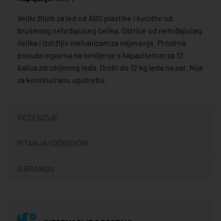
Veliki žlijeb za led od ABS plastike i kućište od
brušenog nehrđajućeg čelika. Oštrice od nehrđajućeg
čelika i izdržljiv mehanizam za mljevenje. Prozirna
posuda otporna na lomljenje s kapacitetom za 12
šalica zdrobljenog leda. Drobi do 12 kg leda na sat. Nije
za kontinuiranu upotrebu.
RECENZIJE
PITANJA I ODGOVORI
O BRANDU