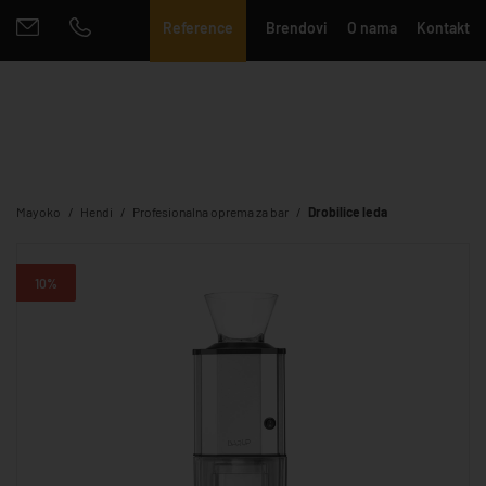
Reference
Brendovi
O nama
Kontakt
Mayoko
Hendi
Profesionalna oprema za bar
Drobilice leda
10%