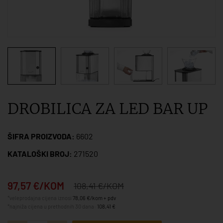
DROBILICA ZA LED BAR UP
ŠIFRA PROIZVODA:
6602
KATALOŠKI BROJ:
271520
97,57 €/KOM
108,41 €/KOM
*veleprodajna cijena iznosi
78,06 €/kom + pdv
*najniža cijena u prethodnih 30 dana:
108,41 €