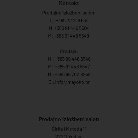
Kontakt
Prodajno izložbeni salon:
T.:
+385 22 216 634
M. +385 91 446 5504
M: +385 91 446 5548
Prodaja:
M.:
+385 99 446 5548
M:
+385 91 446 554
7
M.:
+385 99 702 8258
E.:
info@mayoko.
hr
Prodajno izložbeni salon
Ćirila i Metoda 11
22211 Vodice