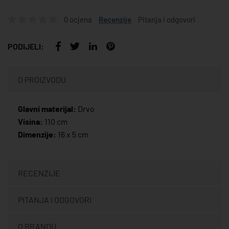
0 ocjena
Recenzije
Pitanja i odgovori
PODIJELI:
O PROIZVODU
Glavni materijal:
Drvo
Visina:
110 cm
Dimenzije:
16 x 5 cm
RECENZIJE
PITANJA I ODGOVORI
O BRANDU