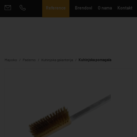
Reference
Brendovi
O nama
Kontakt
Mayoko
Paderno
Kuhinjska galanterija
Kuhinjska pomagala