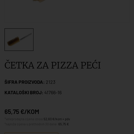
ČETKA ZA PIZZA PEĆI
ŠIFRA PROIZVODA:
2123
KATALOŠKI BROJ:
41766-16
65,75 €/KOM
*veleprodajna cijena iznosi
52,60 €/kom + pdv
*najniža cijena u prethodnih 30 dana:
65,75 €