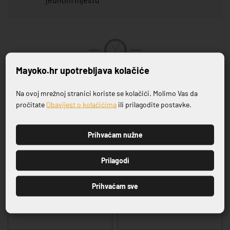
Mayoko.hr upotrebljava kolačiće
VRHUNSKA KVALITETA PROIZVODA
Na ovoj mrežnoj stranici koriste se kolačići. Molimo Vas da
Prijavite se na naš newsletter
Povezani proizvodi
pročitate
Obavijest o kolačićima
ili prilagodite postavke.
Prihvaćam nužne
PRIJAVI SE
Prilagodi
Prihvaćam sve