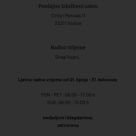
Prodajno izložbeni salon
Ćirila i Metoda 11
22211 Vodice
Radno vrijeme
Dragi kupci,
Ljetno radno vrijeme od 01. lipnja - 31. kolovoza
:
PON - PET: 08:00 - 17:00 h
SUB: 08:00 - 13:00 h
nedjeljom i blagdanima:
zatvoreno