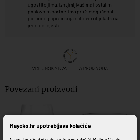
ugostiteljima, iznajmljivačima i ostalim
poslovnim partnerima pruži mogućnost
potpunog opremanja njihovih objekata na
jednom mjestu
VRHUNSKA KVALITETA PROIZVODA
Povezani proizvodi
Mayoko.hr upotrebljava kolačiće
Na ovoj mrežnoj stranici koriste se kolačići. Molimo Vas da