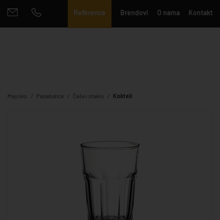
Reference
Brendovi
O nama
Kontakt
Mayoko
Pasabahce
Čaše i staklo
Kokteli