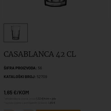
CASABLANCA 42 CL
ŠIFRA PROIZVODA:
56
KATALOŠKI BROJ:
52709
1,65 €/KOM
*veleprodajna cijena iznosi
1,32 €/kom + pdv
*najniža cijena u prethodnih 30 dana:
1,65 €