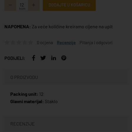
DODAJTE U KOŠARICU
kom
NAPOMENA:
Za veće količine kreiramo cijene na upit
0 ocjena
Recenzije
Pitanja i odgovori
PODIJELI:
O PROIZVODU
Packing unit:
12
Glavni materijal:
Staklo
RECENZIJE