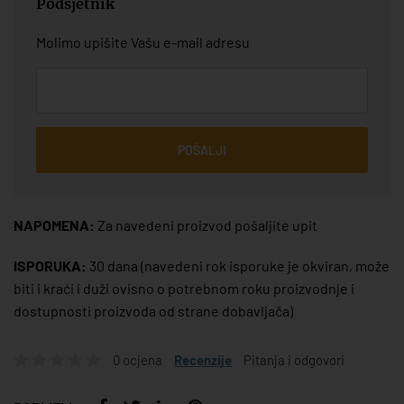
Podsjetnik
Molimo upišite Vašu e-mail adresu
POŠALJI
NAPOMENA:
Za navedeni proizvod pošaljite upit
ISPORUKA:
30 dana
(navedeni rok isporuke je okviran, može
biti i kraći i duži ovisno o potrebnom roku proizvodnje i
dostupnosti proizvoda od strane dobavljača)
0 ocjena
Recenzije
Pitanja i odgovori