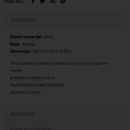
PODIJELI:
O PROIZVODU
Glavni materijal:
drvo
Boja:
wenge
Dimenzije:
90/143 x 50 x 123(h)
inox sa laminiranim policama dvije vatrootporne
vreće,
preklopni drzači vreća
multidirekcionalni kotačići
gumeni štitnici
RECENZIJE
PITANJA I ODGOVORI