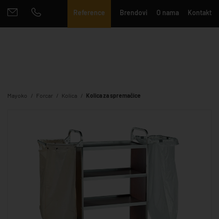
Reference
Brendovi
O nama
Kontakt
Mayoko
Forcar
Kolica
Kolica za spremačice