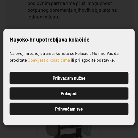
poslovnim partnerima pruži mogućnost
potpunog opremanja njihovih objekata na
jednom mjestu
Mayoko.hr upotrebljava kolačiće
Na ovoj mrežnoj stranici koriste se kolačići. Molimo Vas da
Prijavite se na naš newsletter
VRHUNSKA KVALITETA PROIZVODA
pročitate
Obavijest o kolačićima
ili prilagodite postavke.
Povezani proizvodi
Prihvaćam nužne
PRIJAVI SE
Prilagodi
Prihvaćam sve