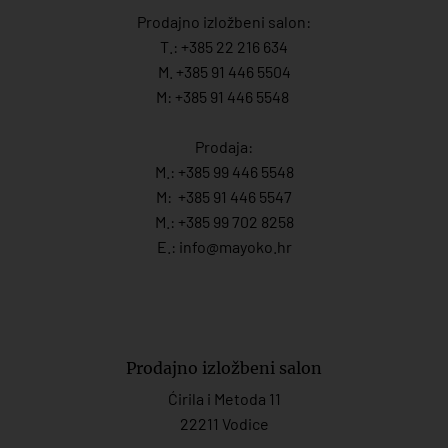
Prodajno izložbeni salon:
T.:
+385 22 216 634
M. +385 91 446 5504
M: +385 91 446 5548
Prodaja:
M.:
+385 99 446 5548
M:
+385 91 446 554
7
M.:
+385 99 702 8258
E.:
info@mayoko.
hr
Prodajno izložbeni salon
Ćirila i Metoda 11
22211 Vodice