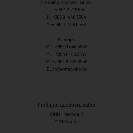
Prodajno izložbeni salon:
T.:
+385 22 216 634
M. +385 91 446 5504
M: +385 91 446 5548
Prodaja:
M.:
+385 99 446 5548
M:
+385 91 446 554
7
M.:
+385 99 702 8258
E.:
info@mayoko.
hr
Prodajno izložbeni salon
Ćirila i Metoda 11
22211 Vodice