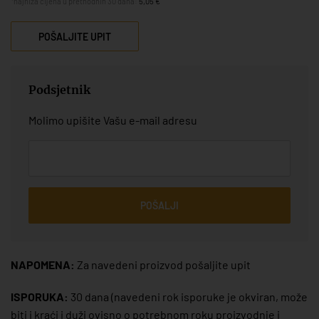
*najniža cijena u prethodnih 30 dana:
5,05 €
POŠALJITE UPIT
Podsjetnik
Molimo upišite Vašu e-mail adresu
POŠALJI
NAPOMENA:
Za navedeni proizvod pošaljite upit
ISPORUKA:
30 dana
(navedeni rok isporuke je okviran, može
biti i kraći i duži ovisno o potrebnom roku proizvodnje i