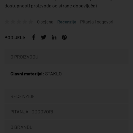
dostupnosti proizvoda od strane dobavljača)
0 ocjena
Recenzije
Pitanja i odgovori
PODIJELI:
O PROIZVODU
Glavni materijal:
STAKLO
RECENZIJE
PITANJA I ODGOVORI
O BRANDU