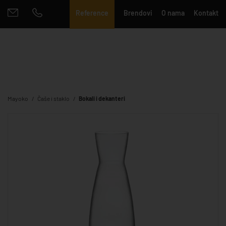
Reference
Brendovi
O nama
Kontakt
Mayoko
Čaše i staklo
Bokali i dekanteri