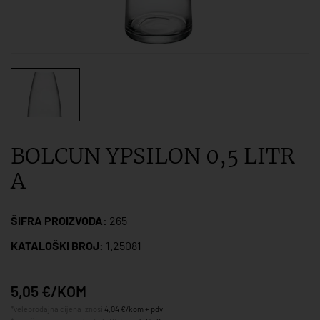
BOLCUN YPSILON 0,5 LITR
A
ŠIFRA PROIZVODA:
265
KATALOŠKI BROJ:
1.25081
5,05 €/KOM
*veleprodajna cijena iznosi
4,04 €/kom + pdv