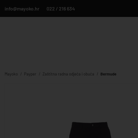
info@mayoko.hr
022 / 216 634
Mayoko
Payper
Zaštitna radna odjeća i obuća
Bermude