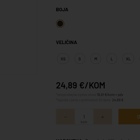
BOJA
VELIČINA
XS
S
M
L
XL
24,89 €/KOM
*veleprodajna cijena iznosi
19,91 €/kom + pdv
*najniža cijena u prethodnih 30 dana:
24,89 €
D
kom