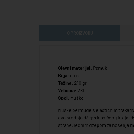
O PROIZVODU
Glavni materijal:
Pamuk
Boja:
crna
Težina:
210 gr
Veličina:
2XL
Spol:
Muško
Muške bermude s elastičnim trakama
dva prednja džepa klasičnog kroja, 
strane, jednim džepom za nošenje mj