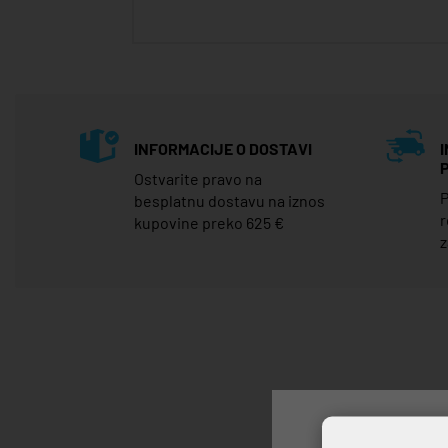
INFORMACIJE O DOSTAVI
Ostvarite pravo na
P
besplatnu dostavu na iznos
r
kupovine preko 625 €
z