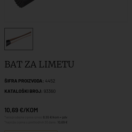
BAT ZA LIMETU
ŠIFRA PROIZVODA:
4452
KATALOŠKI BROJ:
93360
10,69 €/KOM
*veleprodajna cijena iznosi
8,55 €/kom + pdv
*najniža cijena u prethodnih 30 dana:
10,69 €