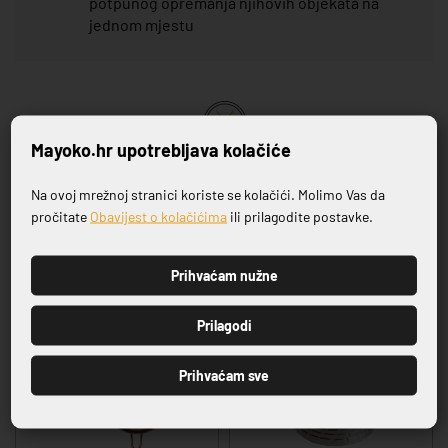
potpunog opremanja njihovih objekata na
jednom mjestu
Mayoko.hr upotrebljava kolačiće
VRHUNSKA KVALITETA PROIZVODA
Na ovoj mrežnoj stranici koriste se kolačići. Molimo Vas da
Prijavite se na naš newsletter
pročitate
Obavijest o kolačićima
ili prilagodite postavke.
Povezani proizvodi
Prihvaćam nužne
PRIJAVI SE
Prilagodi
Prihvaćam sve