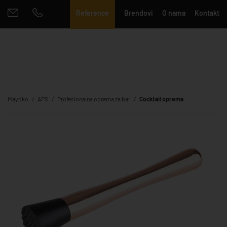
Reference
Brendovi
O nama
Kontakt
Mayoko
APS
Profesionalna oprema za bar
Cocktail oprema