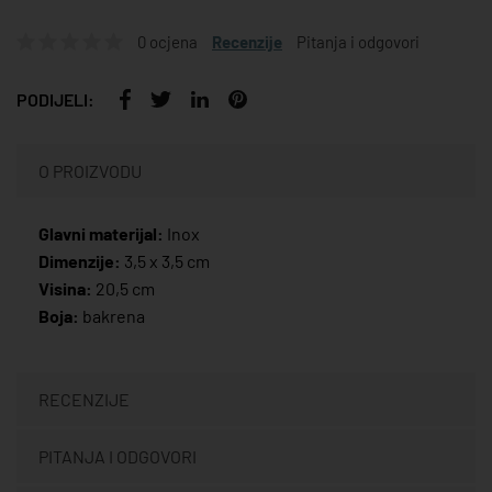
0 ocjena
Recenzije
Pitanja i odgovori
PODIJELI:
O PROIZVODU
Glavni materijal:
Inox
Dimenzije:
3,5 x 3,5 cm
Visina:
20,5 cm
Boja:
bakrena
RECENZIJE
PITANJA I ODGOVORI