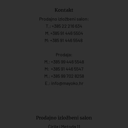
Kontakt
Prodajno izložbeni salon:
T.:
+385 22 216 634
M. +385 91 446 5504
M: +385 91 446 5548
Prodaja:
M.:
+385 99 446 5548
M:
+385 91 446 554
7
M.:
+385 99 702 8258
E.:
info@mayoko.
hr
Prodajno izložbeni salon
Ćirila i Metoda 11