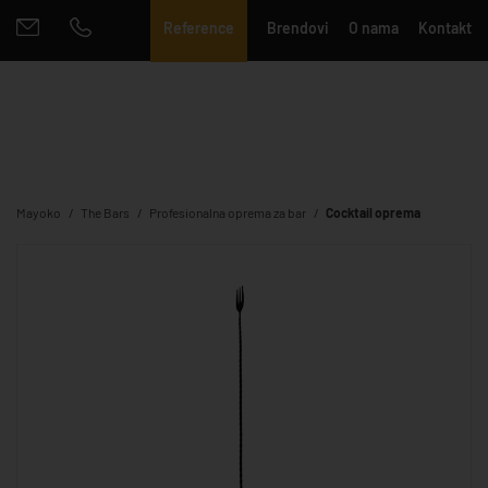
Reference
Brendovi
O nama
Kontakt
Mayoko
The Bars
Profesionalna oprema za bar
Cocktail oprema