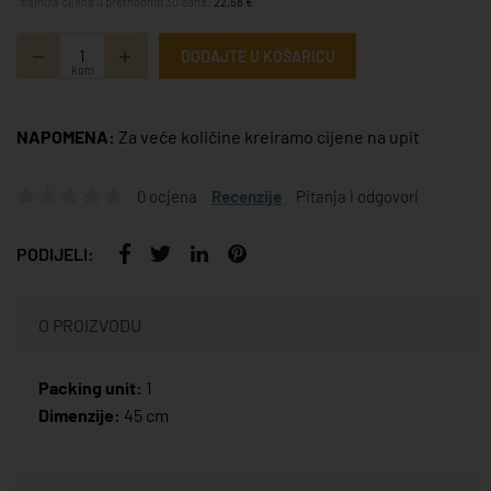
*najniža cijena u prethodnih 30 dana:
22,58 €
DODAJTE U KOŠARICU
kom
NAPOMENA:
Za veće količine kreiramo cijene na upit
0 ocjena
Recenzije
Pitanja i odgovori
PODIJELI:
O PROIZVODU
Packing unit:
1
Dimenzije:
45 cm