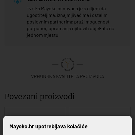
Tvrtka Mayoko osnovana je s ciljem da
ugostiteljima, iznajmljivačima i ostalim
poslovnim partnerima pruži mogućnost
potpunog opremanja njihovih objekata na
jednom mjestu
VRHUNSKA KVALITETA PROIZVODA
Povezani proizvodi
Mayoko.hr upotrebljava kolačiće