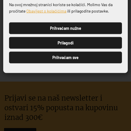
Na ovoj mrežnoj stranici koriste se kolačići. Molimo Vas da
Prijavite se na naš newsletter
pročitate
Obavijest o kolačićima
ili prilagodite postavke.
Prihvaćam nužne
PRIJAVI SE
CJEDILO 3/1
ŠALICA 500 ML
Prilagodi
16,51 €
7,08 €
Prihvaćam sve
Prijavi se na naš newsletter i
ostvari 15% popusta na kupovinu
iznad 300€