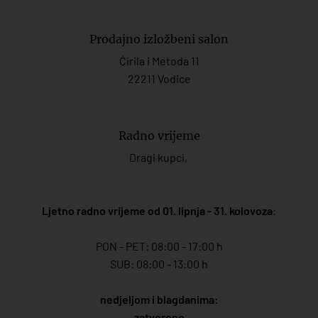
Prodajno izložbeni salon
Ćirila i Metoda 11
22211 Vodice
Radno vrijeme
Dragi kupci,
Ljetno radno vrijeme od 01. lipnja - 31. kolovoza
:
PON - PET: 08:00 - 17:00 h
SUB: 08:00 - 13:00 h
nedjeljom i blagdanima:
zatvoreno