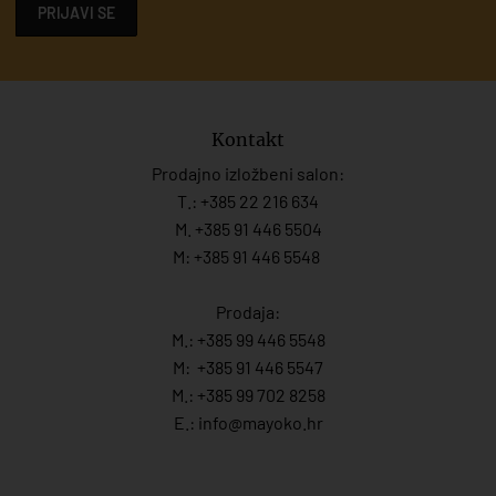
PRIJAVI SE
Kontakt
Prodajno izložbeni salon:
T.:
+385 22 216 634
M. +385 91 446 5504
M: +385 91 446 5548
Prodaja:
M.:
+385 99 446 5548
M:
+385 91 446 554
7
M.:
+385 99 702 8258
E.:
info@mayoko.
hr