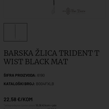
BARSKA ŽLICA TRIDENT T
WIST BLACK MAT
ŠIFRA PROIZVODA:
6190
KATALOŠKI BROJ:
B004FXLB
22,58 €/KOM
*veleprodajna cijena iznosi
18,06 €/kom + pdv